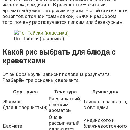
чесноком, соединить. В результате — сытный,
ароматный ужин с морским вкусом. В этой статье пять
рецептов с точной граммовкой, КБЖУ и разбором
того, почему рис получается липким или безвкусным.
По- Тайски (классика)
Какой рис выбрать для блюда с
креветками
От выбора крупы зависит половина результата.
Разберём три основных варианта.
Сорт риса
Текстура
Лучше для
Рассыпчатый,
Жасмин
Тайского варианта,
с лёгким
(длиннозернистый)
с овощами
ароматом
Очень
Индийского и
рассыпчатый,
Басмати
ближневосточного
удлиняется