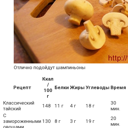
Отлично подойдут шампиньоны
Ккал
/
Рецепт
Белки
Жиры
Углеводы
Время
100
г
Классический
30
148
11 г
4 г
18 г
тайский
мин.
С
20
замороженными
130
8 г
3 г
19 г
мин.
овощами