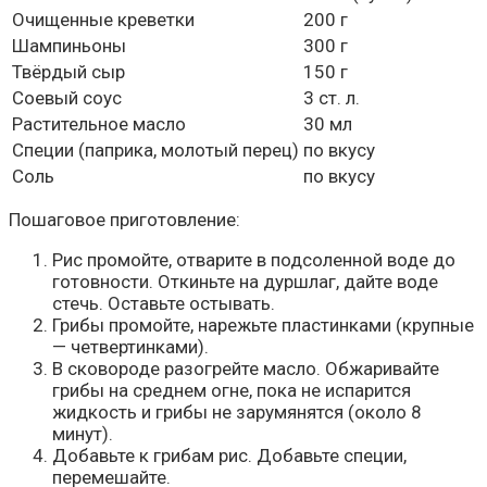
Очищенные креветки
200 г
Шампиньоны
300 г
Твёрдый сыр
150 г
Соевый соус
3 ст. л.
Растительное масло
30 мл
Специи (паприка, молотый перец)
по вкусу
Соль
по вкусу
Пошаговое приготовление:
Рис промойте, отварите в подсоленной воде до
готовности. Откиньте на дуршлаг, дайте воде
стечь. Оставьте остывать.
Грибы промойте, нарежьте пластинками (крупные
— четвертинками).
В сковороде разогрейте масло. Обжаривайте
грибы на среднем огне, пока не испарится
жидкость и грибы не зарумянятся (около 8
минут).
Добавьте к грибам рис. Добавьте специи,
перемешайте.