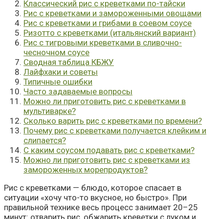
Классический рис с креветками по-тайски
Рис с креветками и замороженными овощами
Рис с креветками и грибами в соевом соусе
Ризотто с креветками (итальянский вариант)
Рис с тигровыми креветками в сливочно-
чесночном соусе
Сводная таблица КБЖУ
Лайфхаки и советы
Типичные ошибки
Часто задаваемые вопросы
Можно ли приготовить рис с креветками в
мультиварке?
Сколько варить рис с креветками по времени?
Почему рис с креветками получается клейким и
слипается?
С каким соусом подавать рис с креветками?
Можно ли приготовить рис с креветками из
замороженных морепродуктов?
Рис с креветками — блюдо, которое спасает в
ситуации «хочу что-то вкусное, но быстро». При
правильной технике весь процесс занимает 20–25
минут: отварить рис, обжарить креветки с луком и