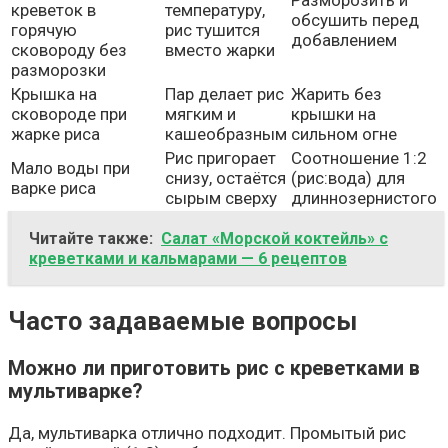
Разморозить и
креветок в
температуру,
обсушить перед
горячую
рис тушится
добавлением
сковороду без
вместо жарки
разморозки
Крышка на
Пар делает рис
Жарить без
сковороде при
мягким и
крышки на
жарке риса
кашеобразным
сильном огне
Рис пригорает
Соотношение 1:2
Мало воды при
снизу, остаётся
(рис:вода) для
варке риса
сырым сверху
длиннозернистого
Читайте также:
Салат «Морской коктейль» с
креветками и кальмарами — 6 рецептов
Часто задаваемые вопросы
Можно ли приготовить рис с креветками в
мультиварке?
Да, мультиварка отлично подходит. Промытый рис