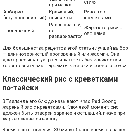
стиля
при варке
Арборио
Кремовый,
Ризотто с
(круглозернистый)
слипается
креветками
Рассыпчатый,
Жареного риса с
Пропаренный
не
овощами
разваривается
Для большинства рецептов этой статьи лучший выбор
— длиннозернистый пропаренный или жасмин. Они
дают рассыпчатую рассыпчатость без клейкости и
хорошо впитывают ароматы чеснока и соевого соуса.
Классический рис с креветками
по-тайски
В Таиланде это блюдо называют Khao Pad Goong —
жареный рис с креветками. Ключевой момент: рис
должен быть отварен заранее и остывший, иначе при
жарке слипнется в кашу.
Время приготовления: 30 минут (плюс время на варку