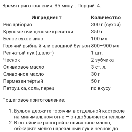
Время приготовления: 35 минут. Порций: 4.
Ингредиент
Количество
Рис арборио
300 г (сухой)
Крупные очищенные креветки
350 г
Белое сухое вино
100 мл
Горячий рыбный или овощной бульон
800–900 мл
Репчатый лук (шалот)
1 шт.
Чеснок
2 зубчика
Оливковое масло
3 ст. л.
Сливочное масло
30 г
Пармезан тёртый
50 г
Петрушка, соль, перец
по вкусу
Пошаговое приготовление:
Бульон держите горячим в отдельной кастрюле
на минимальном огне — он добавляется тёплым.
В сотейнике разогрейте оливковое масло,
обжарьте мелко нарезанный лук и чеснок до