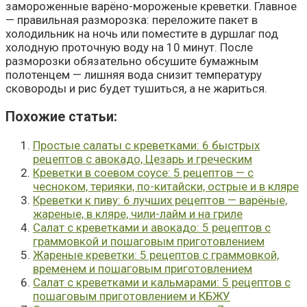
замороженные варёно-мороженые креветки. Главное
— правильная разморозка: переложите пакет в
холодильник на ночь или поместите в дуршлаг под
холодную проточную воду на 10 минут. После
разморозки обязательно обсушите бумажным
полотенцем — лишняя вода снизит температуру
сковороды и рис будет тушиться, а не жариться.
Похожие cтатьи:
Простые салаты с креветками: 6 быстрых
рецептов с авокадо, Цезарь и греческим
Креветки в соевом соусе: 5 рецептов — с
чесноком, терияки, по-китайски, острые и в кляре
Креветки к пиву: 6 лучших рецептов — варёные,
жареные, в кляре, чили-лайм и на гриле
Салат с креветками и авокадо: 5 рецептов с
граммовкой и пошаговым приготовлением
Жареные креветки: 5 рецептов с граммовкой,
временем и пошаговым приготовлением
Салат с креветками и кальмарами: 5 рецептов с
пошаговым приготовлением и КБЖУ