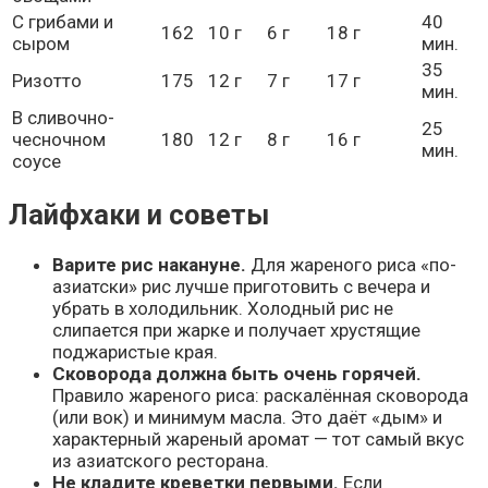
С грибами и
40
162
10 г
6 г
18 г
сыром
мин.
35
Ризотто
175
12 г
7 г
17 г
мин.
В сливочно-
25
чесночном
180
12 г
8 г
16 г
мин.
соусе
Лайфхаки и советы
Варите рис накануне.
Для жареного риса «по-
азиатски» рис лучше приготовить с вечера и
убрать в холодильник. Холодный рис не
слипается при жарке и получает хрустящие
поджаристые края.
Сковорода должна быть очень горячей.
Правило жареного риса: раскалённая сковорода
(или вок) и минимум масла. Это даёт «дым» и
характерный жареный аромат — тот самый вкус
из азиатского ресторана.
Не кладите креветки первыми.
Если