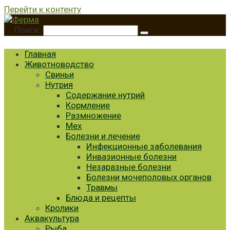
Перейти к контенту
Поиск:
Главная
Животноводство
Свиньи
Нутрия
Содержание нутрий
Кормление
Размножение
Мех
Болезни и лечение
Инфекционные заболевания
Инвазионные болезни
Незаразные болезни
Болезни мочеполовых органов
Травмы
Блюда и рецепты
Кролики
Аквакультура
Рыба