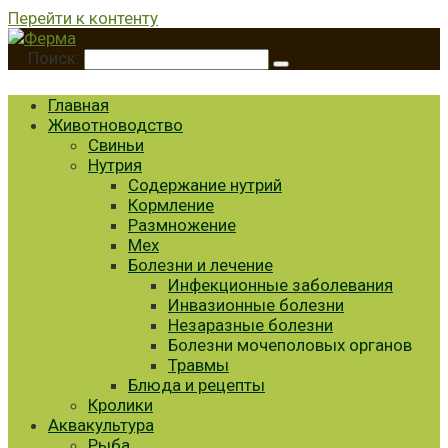
Перейти к контенту
Поиск:
Главная
Животноводство
Свиньи
Нутрия
Содержание нутрий
Кормление
Размножение
Мех
Болезни и лечение
Инфекционные заболевания
Инвазионные болезни
Незаразные болезни
Болезни мочеполовых органов
Травмы
Блюда и рецепты
Кролики
Аквакультура
Рыба