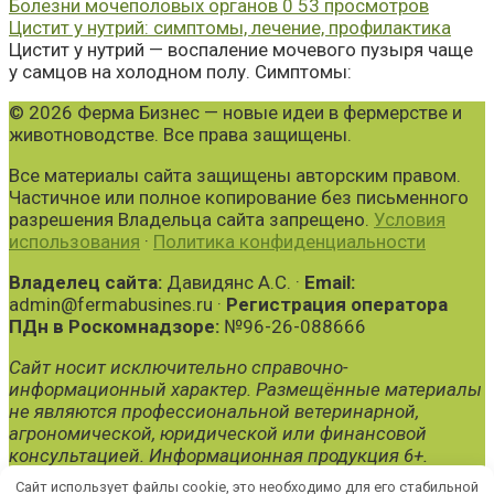
Болезни мочеполовых органов
0
53 просмотров
Цистит у нутрий: симптомы, лечение, профилактика
Цистит у нутрий — воспаление мочевого пузыря чаще
у самцов на холодном полу. Симптомы:
© 2026 Ферма Бизнес — новые идеи в фермерстве и
животноводстве. Все права защищены.
Все материалы сайта защищены авторским правом.
Частичное или полное копирование без письменного
разрешения Владельца сайта запрещено.
Условия
использования
·
Политика конфиденциальности
Владелец сайта:
Давидянс А.С. ·
Email:
admin@fermabusines.ru ·
Регистрация оператора
ПДн в Роскомнадзоре:
№96-26-088666
Сайт носит исключительно справочно-
информационный характер. Размещённые материалы
не являются профессиональной ветеринарной,
агрономической, юридической или финансовой
консультацией. Информационная продукция 6+.
Сайт использует файлы cookie, это необходимо для его стабильной