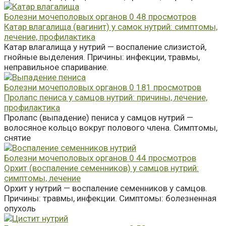
Болезни мочеполовых органов
0
48 просмотров
Катар влагалища (вагинит) у самок нутрий: симптомы,
лечение, профилактика
Катар влагалища у нутрий — воспаление слизистой,
гнойные выделения. Причины: инфекции, травмы,
неправильное спаривание.
Болезни мочеполовых органов
0
181 просмотров
Пролапс пениса у самцов нутрий: причины, лечение,
профилактика
Пролапс (выпадение) пениса у самцов нутрий —
волосяное кольцо вокруг полового члена. Симптомы,
снятие
Болезни мочеполовых органов
0
44 просмотров
Орхит (воспаление семенников) у самцов нутрий:
симптомы, лечение
Орхит у нутрий — воспаление семенников у самцов.
Причины: травмы, инфекции. Симптомы: болезненная
опухоль