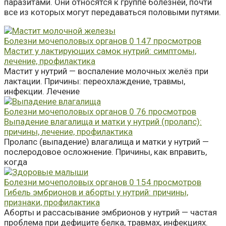
паразитами. Они относятся к группе болезней, почти
все из которых могут передаваться половыми путями.
Болезни мочеполовых органов
0
147 просмотров
Мастит у лактирующих самок нутрий: симптомы,
лечение, профилактика
Мастит у нутрий — воспаление молочных желёз при
лактации. Причины: переохлаждение, травмы,
инфекции. Лечение
Болезни мочеполовых органов
0
76 просмотров
Выпадение влагалища и матки у нутрий (пролапс):
причины, лечение, профилактика
Пролапс (выпадение) влагалища и матки у нутрий —
послеродовое осложнение. Причины, как вправить,
когда
Болезни мочеполовых органов
0
154 просмотров
Гибель эмбрионов и аборты у нутрий: причины,
признаки, профилактика
Аборты и рассасывание эмбрионов у нутрий — частая
проблема при дефиците белка, травмах, инфекциях.