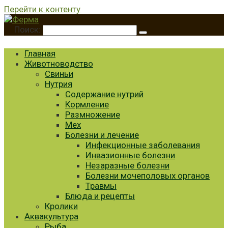
Перейти к контенту
Поиск:
Главная
Животноводство
Свиньи
Нутрия
Содержание нутрий
Кормление
Размножение
Мех
Болезни и лечение
Инфекционные заболевания
Инвазионные болезни
Незаразные болезни
Болезни мочеполовых органов
Травмы
Блюда и рецепты
Кролики
Аквакультура
Рыба