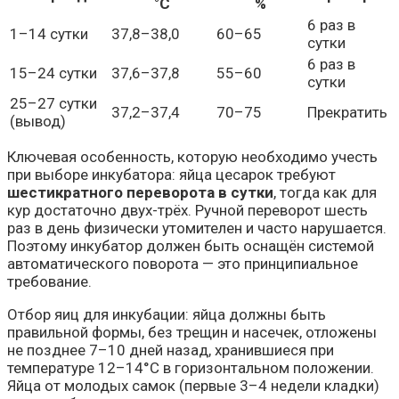
°C
%
6 раз в
1–14 сутки
37,8–38,0
60–65
сутки
6 раз в
15–24 сутки
37,6–37,8
55–60
сутки
25–27 сутки
37,2–37,4
70–75
Прекратить
(вывод)
Ключевая особенность, которую необходимо учесть
при выборе инкубатора: яйца цесарок требуют
шестикратного переворота в сутки
, тогда как для
кур достаточно двух-трёх. Ручной переворот шесть
раз в день физически утомителен и часто нарушается.
Поэтому инкубатор должен быть оснащён системой
автоматического поворота — это принципиальное
требование.
Отбор яиц для инкубации: яйца должны быть
правильной формы, без трещин и насечек, отложены
не позднее 7–10 дней назад, хранившиеся при
температуре 12–14°C в горизонтальном положении.
Яйца от молодых самок (первые 3–4 недели кладки)