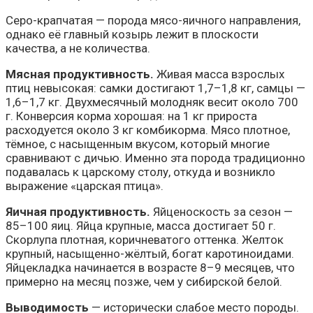
Серо-крапчатая — порода мясо-яичного направления,
однако её главный козырь лежит в плоскости
качества, а не количества.
Мясная продуктивность.
Живая масса взрослых
птиц невысокая: самки достигают 1,7–1,8 кг, самцы —
1,6–1,7 кг. Двухмесячный молодняк весит около 700
г. Конверсия корма хорошая: на 1 кг прироста
расходуется около 3 кг комбикорма. Мясо плотное,
тёмное, с насыщенным вкусом, который многие
сравнивают с дичью. Именно эта порода традиционно
подавалась к царскому столу, откуда и возникло
выражение «царская птица».
Яичная продуктивность.
Яйценоскость за сезон —
85–100 яиц. Яйца крупные, масса достигает 50 г.
Скорлупа плотная, коричневатого оттенка. Желток
крупный, насыщенно-жёлтый, богат каротиноидами.
Яйцекладка начинается в возрасте 8–9 месяцев, что
примерно на месяц позже, чем у сибирской белой.
Выводимость
— исторически слабое место породы.