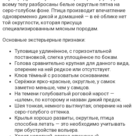
всему телу разбросаны белые округлые пятна на
серо-голубом фоне. Птица производит впечатление
одновременно дикой и домашней — в её облике нет
той округлости, которая присуща
специализированным мясным породам.
Основные экстерьерные признаки:
Туловище удлинённое, с горизонтальной
постановкой, слегка уплощённое по бокам.
Голова сравнительно крупная для данного вида,
оперение на ней редкое или отсутствует.
Клюв тёмный с розоватым основанием.
Серёжки ярко-красные, округлые, у самок
заметно меньше, чем у самцов.
На темени голубоватый роговой нарост —
«шлем», по которому и назван дикий предок.
Шея тонкая, немного вытянутая; оперение на ней
серо-голубого оттенка.
Крылья хорошо развиты, округлые, птица
способна летать — это необходимо учитывать
при обустройстве вольера.
Хвост короткий, слегка опущенный.