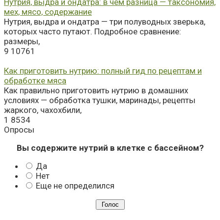
Нутрия, выдра и ондатра: в чём разница — таксономия,
мех, мясо, содержание
Нутрия, выдра и ондатра — три полуводных зверька,
которых часто путают. Подробное сравнение:
размеры,
9
10761
Как приготовить нутрию: полный гид по рецептам и
обработке мяса
Как правильно приготовить нутрию в домашних
условиях — обработка тушки, маринады, рецепты
жаркого, чахохбили,
1
8534
Опросы
Вы содержите нутрий в клетке с бассейном?
Да
Нет
Еще не определился