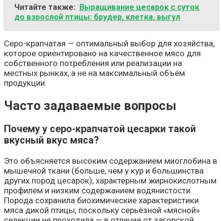
Читайте также:
Выращивание цесарок с суток
до взрослой птицы: брудер, клетка, выгул
Серо-крапчатая — оптимальный выбор для хозяйства,
которое ориентировано на качественное мясо для
собственного потребления или реализации на
местных рынках, а не на максимальный объём
продукции.
Часто задаваемые вопросы
Почему у серо-крапчатой цесарки такой
вкусный вкус мяса?
Это объясняется высоким содержанием миоглобина в
мышечной ткани (больше, чем у кур и большинства
других пород цесарок), характерным жирнокислотным
профилем и низким содержанием водянистости.
Порода сохранила биохимические характеристики
мяса дикой птицы, поскольку серьёзной «мясной»
селекции не проходила — в отличие от загорской