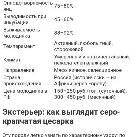
Оплодотворяемость
75–80%
яиц
Выводимость при
45–60%
инкубации
Выживаемость
88–92%
молодняка
Активный, любопытный,
Темперамент
сторожевой
Умеренный и континентальный,
Климат
нежелателен влажный
Направление
Мясо-яичное, селекционное
Страна
Россия (исторически — из
происхождения
Африки через Европу)
Цена молодняка в
150–250 руб./гол. (суточный),
РФ
300–450 руб. (месячный)
Экстерьер: как выглядит серо-
крапчатая цесарка
Эту породу легко узнать по характерному узору: по