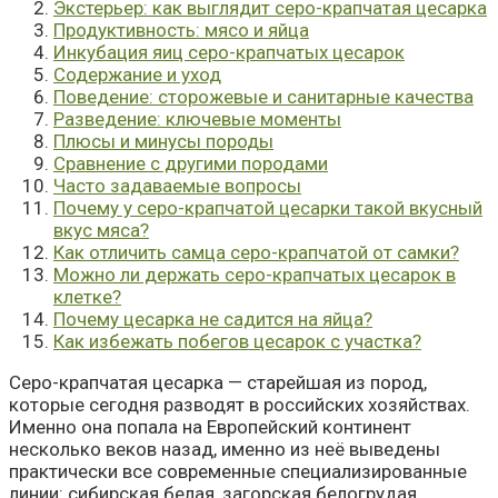
Экстерьер: как выглядит серо-крапчатая цесарка
Продуктивность: мясо и яйца
Инкубация яиц серо-крапчатых цесарок
Содержание и уход
Поведение: сторожевые и санитарные качества
Разведение: ключевые моменты
Плюсы и минусы породы
Сравнение с другими породами
Часто задаваемые вопросы
Почему у серо-крапчатой цесарки такой вкусный
вкус мяса?
Как отличить самца серо-крапчатой от самки?
Можно ли держать серо-крапчатых цесарок в
клетке?
Почему цесарка не садится на яйца?
Как избежать побегов цесарок с участка?
Серо-крапчатая цесарка — старейшая из пород,
которые сегодня разводят в российских хозяйствах.
Именно она попала на Европейский континент
несколько веков назад, именно из неё выведены
практически все современные специализированные
линии: сибирская белая, загорская белогрудая,