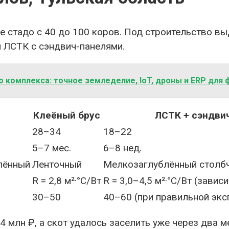
стадо с 40 до 100 коров. Под строительство выде
и ЛСТК с сэндвич-панелями.
комплекса: точное земледелие, IoT, дроны и ERP для
Клеёный брус
ЛСТК + сэндви
28–34
18–22
5–7 мес.
6–8 нед.
лённый
Ленточный
Мелкозаглублённый столб
R = 2,8 м²·°C/Вт
R = 3,0–4,5 м²·°C/Вт (завис
30–50
40–60 (при правильной экс
 млн ₽, а скот удалось заселить уже через два 