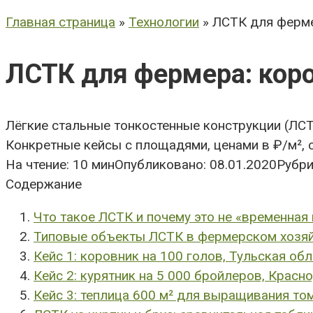
Главная страница
»
Технологии
» ЛСТК для ферме
ЛСТК для фермера: коро
Лёгкие стальные тонкостенные конструкции (ЛСТ
Конкретные кейсы с площадями, ценами в ₽/м², 
На чтение:
10 мин
Опубликовано:
08.01.2020
Рубри
Содержание
Что такое ЛСТК и почему это не «временная
Типовые объекты ЛСТК в фермерском хозя
Кейс 1: коровник на 100 голов, Тульская об
Кейс 2: курятник на 5 000 бройлеров, Красн
Кейс 3: теплица 600 м² для выращивания т