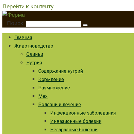
Перейти к контенту
Поиск:
Главная
Животноводство
Свиньи
Нутрия
Содержание нутрий
Кормление
Размножение
Мех
Болезни и лечение
Инфекционные заболевания
Инвазионные болезни
Незаразные болезни