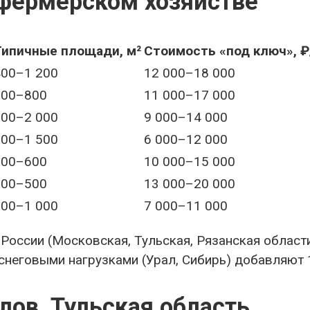
фермерском хозяйстве
Типичные площади, м²
Стоимость «под ключ», ₽
400–1 200
12 000–18 000
300–800
11 000–17 000
500–2 000
9 000–14 000
200–1 500
6 000–12 000
200–600
10 000–15 000
200–500
13 000–20 000
300–1 000
7 000–11 000
России (Московская, Тульская, Рязанская област
снеговыми нагрузками (Урал, Сибирь) добавляют 
олов, Тульская область