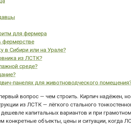
ца
одавцы
ритм для фермера
в фермерстве
у в Сибири или на Урале?
овника из ЛСТК?
лажной среде?
дание?
ндвич-панелях для животноводческого помещения
ервый вопрос — чем строить. Кирпич надёжен, но 
рукции из ЛСТК — лёгкого стального тонкостенно
 дешевле капитальных вариантов и при грамотном 
м конкретные объекты, цены и ситуации, когда ЛС