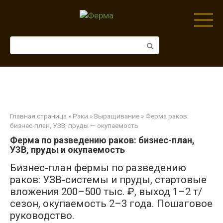
Перейти
к
контенту
Поиск:
Главная страница
»
Раки
»
Выращивание
» Ферма раков:
бизнес-план, УЗВ, пруды — окупаемость
Ферма по разведению раков: бизнес-план,
УЗВ, пруды и окупаемость
Бизнес-план фермы по разведению
раков: УЗВ-системы и пруды, стартовые
вложения 200–500 тыс. ₽, выход 1–2 т/
сезон, окупаемость 2–3 года. Пошаговое
руководство.