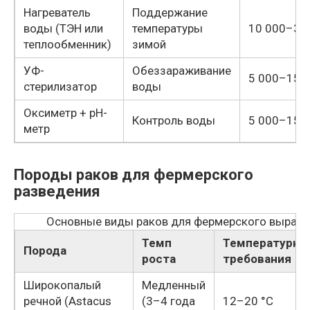
Нагреватель
Поддержание
воды (ТЭН или
температуры
10 000–30
теплообменник)
зимой
УФ-
Обеззараживание
5 000–15 
стерилизатор
воды
Оксиметр + pH-
Контроль воды
5 000–15 
метр
Породы раков для фермерского
разведения
Основные виды раков для фермерского выращи
Темп
Температурны
Порода
роста
требования
Широкопалый
Медленный
речной (Astacus
(3–4 года
12–20 °C