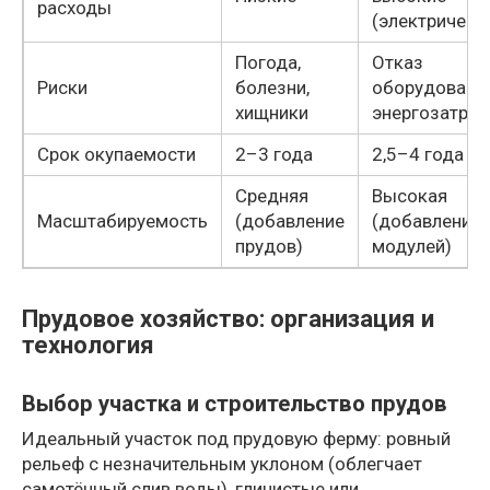
расходы
(электричест
Погода,
Отказ
Риски
болезни,
оборудования
хищники
энергозатра
Срок окупаемости
2–3 года
2,5–4 года
Средняя
Высокая
Масштабируемость
(добавление
(добавление
прудов)
модулей)
Прудовое хозяйство: организация и
технология
Выбор участка и строительство прудов
Идеальный участок под прудовую ферму: ровный
рельеф с незначительным уклоном (облегчает
самотёчный слив воды), глинистые или