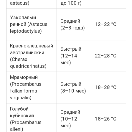
astacus)
до 100 г)
Узкопалый
Средний
речной (Astacus
12–22 °C
(2–3 года)
leptodactylus)
Красноклёшневый
Быстрый
австралийский
(12–14
22–28 °C
(Cherax
мес)
quadricarinatus)
Мраморный
(Procambarus
Быстрый
18–28 °C
fallax forma
(8–10 мес)
virginalis)
Голубой
Средний
кубинский
(10–12
18–26 °C
(Procambarus
мес)
alleni)