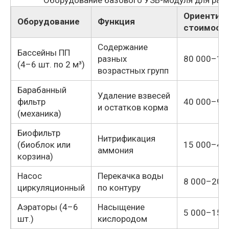
Оборудование базового УЗВ-модуля для рак
Ориентир
Оборудование
Функция
стоимость
Содержание
Бассейны ПП
разных
80 000–15
(4–6 шт. по 2 м³)
возрастных групп
Барабанный
Удаление взвесей
фильтр
40 000–90
и остатков корма
(механика)
Биофильтр
Нитрификация
(биоблок или
15 000–40
аммония
корзина)
Насос
Перекачка воды
8 000–20 
циркуляционный
по контуру
Аэраторы (4–6
Насыщение
5 000–15 
шт.)
кислородом