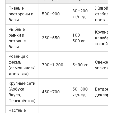
Пивные
Живой,
30–200
рестораны и
500–900
стабиль
кг/нед.
бары
поставк
Рыбные
Крупная
рынки и
100–
350–550
калибров
оптовые
500 кг
живой
базы
Розница с
фермы
Свежест
700–1 200
5–30 кг
(самовывоз/
упаковк
доставка)
Крупные сети
(Азбука
50–300
Ветдоку
450–700
Вкуса,
кг/нед.
деклара
Перекрёсток)
Частные