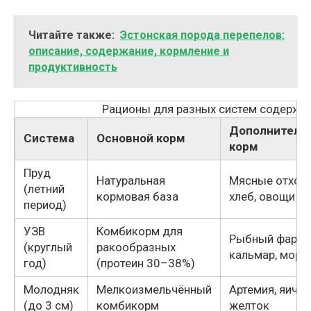
Читайте также:
Эстонская порода перепелов:
описание, содержание, кормление и
продуктивность
Рационы для разных систем содержа
Дополнитель
Система
Основной корм
корм
Пруд
Натуральная
Мясные отход
(летний
кормовая база
хлеб, овощи
период)
УЗВ
Комбикорм для
Рыбный фарш,
(круглый
ракообразных
кальмар, морк
год)
(протеин 30–38%)
Молодняк
Мелкоизмельчённый
Артемия, яичн
(до 3 см)
комбикорм
желток