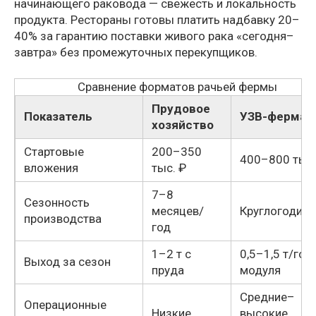
начинающего раковода — свежесть и локальность
продукта. Рестораны готовы платить надбавку 20–
40% за гарантию поставки живого рака «сегодня–
завтра» без промежуточных перекупщиков.
Сравнение форматов рачьей фермы
Прудовое
Показатель
УЗВ-ферма
хозяйство
Стартовые
200–350
400–800 тыс.
вложения
тыс. ₽
7–8
Сезонность
месяцев/
Круглогодичн
производства
год
1–2 т с
0,5–1,5 т/год
Выход за сезон
пруда
модуля
Средние–
Операционные
Низкие
высокие