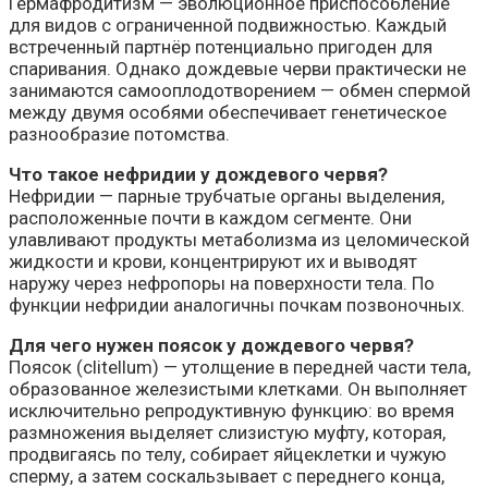
Гермафродитизм — эволюционное приспособление
для видов с ограниченной подвижностью. Каждый
встреченный партнёр потенциально пригоден для
спаривания. Однако дождевые черви практически не
занимаются самооплодотворением — обмен спермой
между двумя особями обеспечивает генетическое
разнообразие потомства.
Что такое нефридии у дождевого червя?
Нефридии — парные трубчатые органы выделения,
расположенные почти в каждом сегменте. Они
улавливают продукты метаболизма из целомической
жидкости и крови, концентрируют их и выводят
наружу через нефропоры на поверхности тела. По
функции нефридии аналогичны почкам позвоночных.
Для чего нужен поясок у дождевого червя?
Поясок (clitellum) — утолщение в передней части тела,
образованное железистыми клетками. Он выполняет
исключительно репродуктивную функцию: во время
размножения выделяет слизистую муфту, которая,
продвигаясь по телу, собирает яйцеклетки и чужую
сперму, а затем соскальзывает с переднего конца,