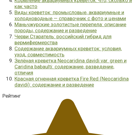
Кормление аквариумных креветок: что, сколько и
как часто
Виды креветок: промысловые, аквариумные и
холодноводные — справочник с фото и ценами
Маньчжурские золотистые перепела: описание
породы, содержание и разведение
Черви Старатель: российский гибрид для
вермифермерства
Содержание аквариумных креветок: условия,
уход, совместимость
Зелёная креветка Neocaridina davidi var. green и
Caridina babaulti: содержание, разведение,
отличия
Красная огненная креветка Fire Red (Neocaridina
davidi): содержание и разведение
Рейтинг