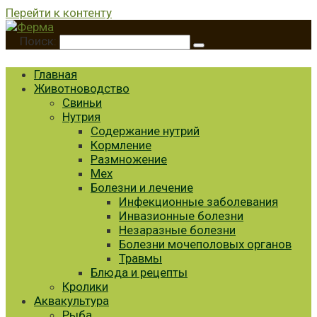
Перейти к контенту
Поиск:
Главная
Животноводство
Свиньи
Нутрия
Содержание нутрий
Кормление
Размножение
Мех
Болезни и лечение
Инфекционные заболевания
Инвазионные болезни
Незаразные болезни
Болезни мочеполовых органов
Травмы
Блюда и рецепты
Кролики
Аквакультура
Рыба