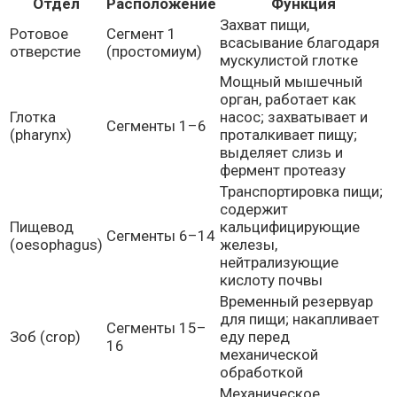
Отдел
Расположение
Функция
Захват пищи,
Ротовое
Сегмент 1
всасывание благодаря
отверстие
(простомиум)
мускулистой глотке
Мощный мышечный
орган, работает как
Глотка
насос; захватывает и
Сегменты 1–6
(pharynx)
проталкивает пищу;
выделяет слизь и
фермент протеазу
Транспортировка пищи;
содержит
Пищевод
кальцифицирующие
Сегменты 6–14
(oesophagus)
железы,
нейтрализующие
кислоту почвы
Временный резервуар
для пищи; накапливает
Сегменты 15–
Зоб (crop)
еду перед
16
механической
обработкой
Механическое