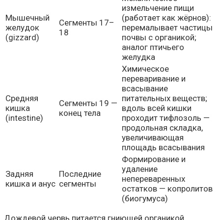
измельчение пищи
Мышечный
(работает как жёрнов):
Сегменты 17–
желудок
перемалывает частицы
18
(gizzard)
почвы с органикой;
аналог птичьего
желудка
Химическое
переваривание и
всасывание
Средняя
питательных веществ;
Сегменты 19 —
кишка
вдоль всей кишки
конец тела
(intestine)
проходит тифлозоль —
продольная складка,
увеличивающая
площадь всасывания
Формирование и
удаление
Задняя
Последние
непереваренных
кишка и анус
сегменты
остатков — копролитов
(биогумуса)
Дождевой червь питается гниющей органикой,