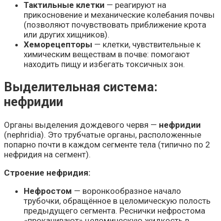
Тактильные клетки
— реагируют на
прикосновение и механические колебания почвы
(позволяют почувствовать приближение крота
или других хищников).
Хеморецепторы
— клетки, чувствительные к
химическим веществам в почве: помогают
находить пищу и избегать токсичных зон.
Выделительная система:
нефридии
Органы выделения дождевого червя —
нефридии
(nephridia). Это трубчатые органы, расположенные
попарно почти в каждом сегменте тела (типично по 2
нефридия на сегмент).
Строение нефридия:
Нефростом
— воронкообразное начало
трубочки, обращённое в целомическую полость
предыдущего сегмента. Реснички нефростома
«прокачивают» целомическую жидкость в