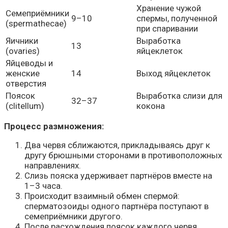
Хранение чужой
Семеприёмники
9–10
спермы, полученной
(spermathecae)
при спаривании
Яичники
Выработка
13
(ovaries)
яйцеклеток
Яйцеводы и
женские
14
Выход яйцеклеток
отверстия
Поясок
Выработка слизи для
32–37
(clitellum)
кокона
Процесс размножения:
Два червя сближаются, прикладываясь друг к
другу брюшными сторонами в противоположных
направлениях.
Слизь пояска удерживает партнёров вместе на
1–3 часа.
Происходит взаимный обмен спермой:
сперматозоиды одного партнёра поступают в
семеприёмники другого.
После расхождения поясок каждого червя