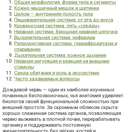
Общая морфология: форма тела и сегменты
Кожно-мышечный мешок и щетинки
Целом — внутренняя полость тела
Пищеварительная система: от рта до ануса
Кровеносная система: пять «сердец»
Нервная система: брюшная нервная цепочка
Выделительная система: нефридии
Репродуктивная система: гермафродитизм и
спаривание
Дыхательная система: кожное дыхание
Нервная регуляция и реакция на внешние
стимулы
Среда обитания и роль в экосистеме
Часто задаваемые вопросы
Дождевой червь — один из наиболее изученных
почвенных беспозвоночных, чья анатомия удивляет
биологов своей функциональной сложностью при
внешней простоте. За скромным обликом скрыта
хорошо слаженная система органов, позволяющая
червю выживать в плотной почве, перерабатывать
органику и поддерживать постоянную
жизнедеятельность без лёгких, костей и