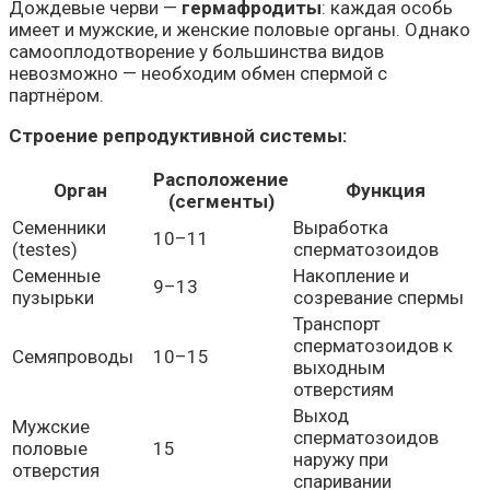
Дождевые черви —
гермафродиты
: каждая особь
имеет и мужские, и женские половые органы. Однако
самооплодотворение у большинства видов
невозможно — необходим обмен спермой с
партнёром.
Строение репродуктивной системы:
Расположение
Орган
Функция
(сегменты)
Семенники
Выработка
10–11
(testes)
сперматозоидов
Семенные
Накопление и
9–13
пузырьки
созревание спермы
Транспорт
сперматозоидов к
Семяпроводы
10–15
выходным
отверстиям
Выход
Мужские
сперматозоидов
половые
15
наружу при
отверстия
спаривании