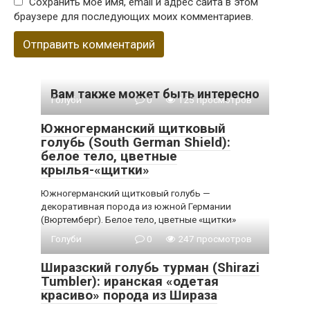
Сохранить моё имя, email и адрес сайта в этом
браузере для последующих моих комментариев.
Вам также может быть интересно
Голуби
0
125 просмотров
Южногерманский щитковый
голубь (South German Shield):
белое тело, цветные
крылья-«щитки»
Южногерманский щитковый голубь —
декоративная порода из южной Германии
(Вюртемберг). Белое тело, цветные «щитки»
Голуби
0
247 просмотров
Ширазский голубь турман (Shirazi
Tumbler): иранская «одетая
красиво» порода из Шираза