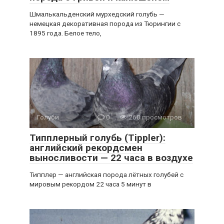
Шмалькальденский мурхедский голубь —
немецкая декоративная порода из Тюрингии с
1895 года. Белое тело,
Голуби
0
260 просмотров
Типплерный голубь (Tippler):
английский рекордсмен
выносливости — 22 часа в воздухе
Типплер — английская порода лётных голубей с
мировым рекордом 22 часа 5 минут в