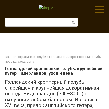
Перейти
к
контенту
Поиск:
Главная страница
»
Голуби
» Голландский кропперный голубь:
порода, уход, цена
Голландский кропперный голубь: крупнейший
путер Нидерландов, уход и цена
Голландский кропперный голубь —
старейшая и крупнейшая декоративная
порода Нидерландов (700–800 г) с
надувным зобом-баллоном. История с
XVI века, предок английского путера,