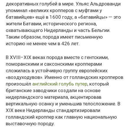
декоративных голубей в мире. Ульяс Альдрованди
упоминал «великих кропперов с муфтами у
батавийцев» ещё в 1600 году, а «батавийцы» — это
жители Батавии, исторического региона,
охватывающего Нидерланды и часть Бельгии.
Таким образом, порода имеет письменную
историю не менее чем в 426 лет.
В XVIII–XIX веках порода вместе с гентскими,
поморанскими и саксонскими кропперами
сложилась в устойчивую группу европейских
«воздуходувов». Именно от голландских кропперов
произошёл
английский голубь путер
, который
британские заводчики создали на основе
нидерландского материала, акцентировав
вертикальную осанку и уменьшив телосложение. В
XIX веке Нидерланды стандартизировали
голландский кроппер как главную национальную
выставочную породу.