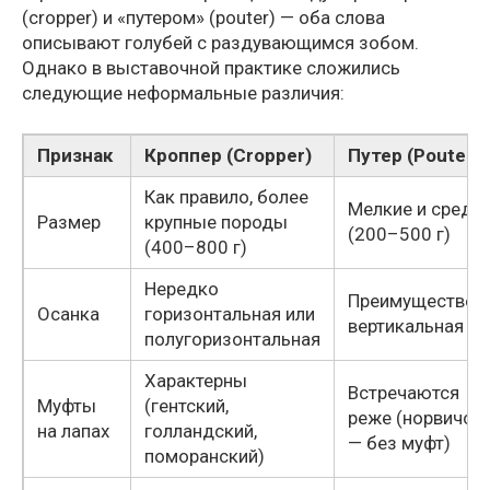
(cropper) и «путером» (pouter) — оба слова
описывают голубей с раздувающимся зобом.
Однако в выставочной практике сложились
следующие неформальные различия:
Признак
Кроппер (Cropper)
Путер (Pouter)
Как правило, более
Мелкие и средн
Размер
крупные породы
(200–500 г)
(400–800 г)
Нередко
Преимуществен
Осанка
горизонтальная или
вертикальная
полугоризонтальная
Характерны
Встречаются
Муфты
(гентский,
реже (норвичск
на лапах
голландский,
— без муфт)
поморанский)