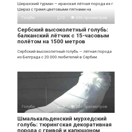
Ширазский турман — иранская лётная порода из г.
Шираз с тремя цветовыми пятнами на
Голуби
0
696 просмотров
Сербский высоколетный голубь:
балканский лётчик с 15-часовым
полётом на 1500 метров
Сербский высоколетный голубь — лётная порода
из Белграда с 20 000 любителей в Сербии.
Голуби
0
204 просмотров
Шмалькальденский мурхедский
голубь: тюрингская декоративная
порода с гривой и капюшоном