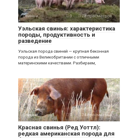
Свиньи
0
78 просмотров
Уэльская свинья: характеристика
породы, продуктивность и
разведение
Уэльская порода свиней — крупная беконная
порода из Великобритании с отличными
материнскими качествами. Разбираем,
Свиньи
0
74 просмотров
Красная свинья (Ред Уоттл):
редкая американская порода для