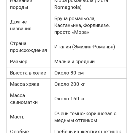
Название
Мора романьола (Mora
породы
Romagnola)
Бруна романьола,
Другие
Кастаньина, Форливезе,
названия
просто «Мора»
Страна
Италия (Эмилия-Романья)
происхождения
Размер
Малый и средний
Высота в холке
Около 80 см
Масса хряка
Около 200 кг
Масса
Около 160 кг
свиноматки
Очень тёмно-коричневая с
Масть
медным оттенком
Особые
Гребень из жёстких щетинок