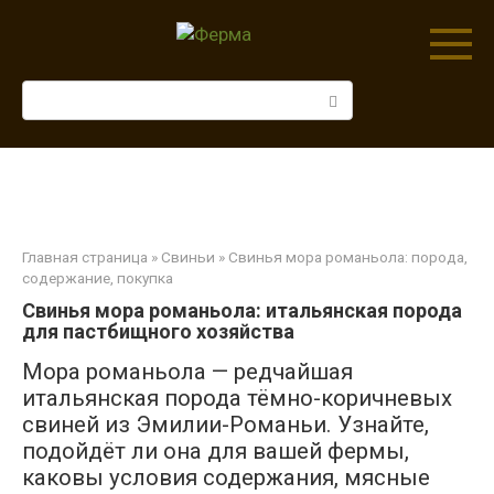
Перейти
к
контенту
Поиск:
Главная страница
»
Свиньи
» Свинья мора романьола: порода,
содержание, покупка
Свинья мора романьола: итальянская порода
для пастбищного хозяйства
Мора романьола — редчайшая
итальянская порода тёмно-коричневых
свиней из Эмилии-Романьи. Узнайте,
подойдёт ли она для вашей фермы,
каковы условия содержания, мясные