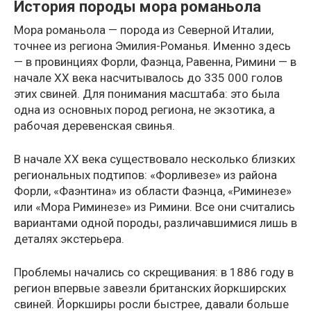
История породы мора романьола
Мора романьола — порода из Северной Италии,
точнее из региона Эмилия-Романья. Именно здесь
— в провинциях Форли, Фаэнца, Равенна, Римини — в
начале XX века насчитывалось до 335 000 голов
этих свиней. Для понимания масштаба: это была
одна из основных пород региона, не экзотика, а
рабочая деревенская свинья.
В начале XX века существовало несколько близких
региональных подтипов: «Форливезе» из района
Форли, «Фаэнтина» из области Фаэнца, «Риминезе»
или «Мора Риминезе» из Римини. Все они считались
вариантами одной породы, различавшимися лишь в
деталях экстерьера.
Проблемы начались со скрещивания: в 1886 году в
регион впервые завезли британских йоркширских
свиней. Йоркширы росли быстрее, давали больше