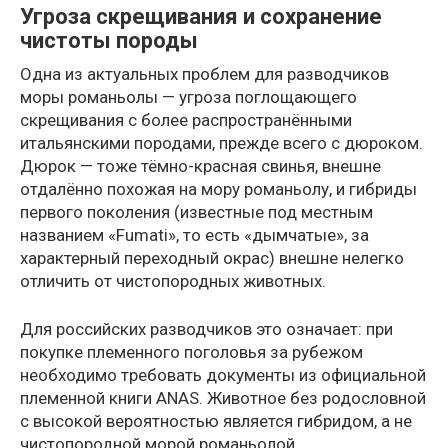
Угроза скрещивания и сохранение
чистоты породы
Одна из актуальных проблем для разводчиков
моры романьолы — угроза поглощающего
скрещивания с более распространёнными
итальянскими породами, прежде всего с дюроком.
Дюрок — тоже тёмно-красная свинья, внешне
отдалённо похожая на мору романьолу, и гибриды
первого поколения (известные под местным
названием «Fumati», то есть «дымчатые», за
характерный переходный окрас) внешне нелегко
отличить от чистопородных животных.
Для российских разводчиков это означает: при
покупке племенного поголовья за рубежом
необходимо требовать документы из официальной
племенной книги ANAS. Животное без родословной
с высокой вероятностью является гибридом, а не
чистопородной морой романьолой.