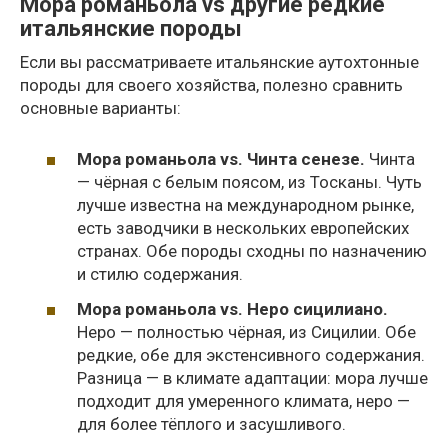
Мора романьола vs другие редкие
итальянские породы
Если вы рассматриваете итальянские аутохтонные
породы для своего хозяйства, полезно сравнить
основные варианты:
Мора романьола vs. Чинта сенезе.
Чинта
— чёрная с белым поясом, из Тосканы. Чуть
лучше известна на международном рынке,
есть заводчики в нескольких европейских
странах. Обе породы сходны по назначению
и стилю содержания.
Мора романьола vs. Неро сицилиано.
Неро — полностью чёрная, из Сицилии. Обе
редкие, обе для экстенсивного содержания.
Разница — в климате адаптации: мора лучше
подходит для умеренного климата, неро —
для более тёплого и засушливого.