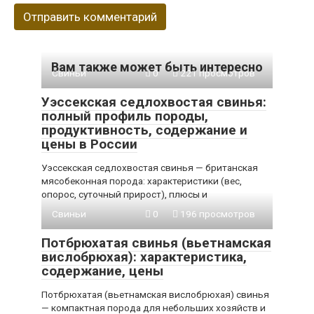
Вам также может быть интересно
Свиньи
0
221 просмотров
Уэссекская седлохвостая свинья:
полный профиль породы,
продуктивность, содержание и
цены в России
Уэссекская седлохвостая свинья — британская
мясобеконная порода: характеристики (вес,
опорос, суточный прирост), плюсы и
Свиньи
0
196 просмотров
Потбрюхатая свинья (вьетнамская
вислобрюхая): характеристика,
содержание, цены
Потбрюхатая (вьетнамская вислобрюхая) свинья
— компактная порода для небольших хозяйств и