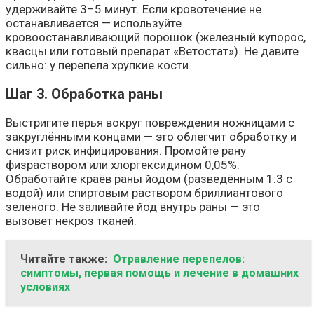
удерживайте 3–5 минут. Если кровотечение не
останавливается — используйте
кровоостанавливающий порошок (железный купорос,
квасцы или готовый препарат «Ветостат»). Не давите
сильно: у перепела хрупкие кости.
Шаг 3. Обработка раны
Выстригите перья вокруг повреждения ножницами с
закруглёнными концами — это облегчит обработку и
снизит риск инфицирования. Промойте рану
физраствором или хлоргексидином 0,05%.
Обработайте краёв раны йодом (разведённым 1:3 с
водой) или спиртовым раствором бриллиантового
зелёного. Не заливайте йод внутрь раны — это
вызовет некроз тканей.
Читайте также:
Отравление перепелов:
симптомы, первая помощь и лечение в домашних
условиях