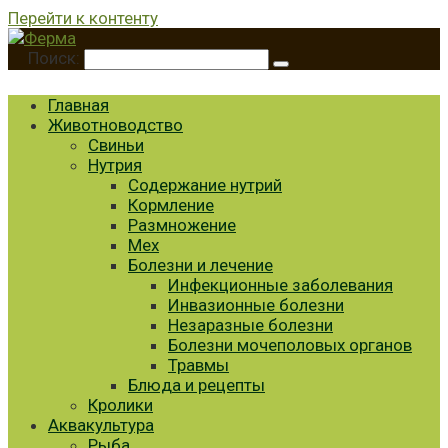
Перейти к контенту
Поиск:
Главная
Животноводство
Свиньи
Нутрия
Содержание нутрий
Кормление
Размножение
Мех
Болезни и лечение
Инфекционные заболевания
Инвазионные болезни
Незаразные болезни
Болезни мочеполовых органов
Травмы
Блюда и рецепты
Кролики
Аквакультура
Рыба