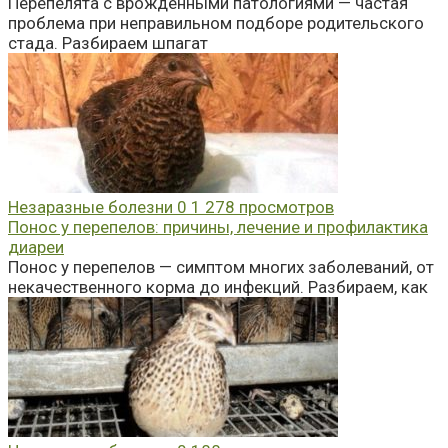
Перепелята с врождёнными патологиями — частая
проблема при неправильном подборе родительского
стада. Разбираем шпагат
Незаразные болезни
0
1 278 просмотров
Понос у перепелов: причины, лечение и профилактика
диареи
Понос у перепелов — симптом многих заболеваний, от
некачественного корма до инфекций. Разбираем, как