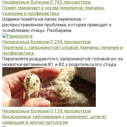
Незаразные болезни
0
765 просмотров
Помёт прилипает к ногам перепелов: причины,
удаление и профилактика
Шарики помёта на лапах перепелов —
распространённая проблема, которая приводит к
ослаблению птицы. Разбираем
Незаразные болезни
0
299 просмотров
Перепела с запрокинутой головой: причины, лечение и
профилактика
Перепелята рождаются с запрокинутой головой из-за
нехватки витаминов В1 и В2 у родительского стада.
Незаразные болезни
0
139 просмотров
Врождённые заболевания у перепелят: шпагат,
кривошея и другие патологии