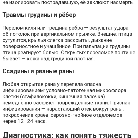
не изолировать пострадавшую, её заклюют насмерть.
Травмы грудины и рёбер
Перелом киля или трещина ребра — результат удара
об потолок при вертикальном прыжке. Внешне: птица
сутулится, крылья слегка раскрыты, дыхание
поверхностное и учащённое. При пальпации грудины
птица реагирует болью. Открытых переломов почти не
бывает — кожа над грудиной плотная.
Ссадины и рваные раны
Любая открытая рана у перепела опасна
инфицированием: условно-патогенная микрофлора
клетки (стафилококки, кишечная палочка)
немедленно заселяет повреждённые ткани. Признак
инфицирования — нарастающий отёк вокруг раны,
покраснение краёв, серозно-гнойное отделяемое
через 12–24 часа.
Диагностика: как понять тяжесть