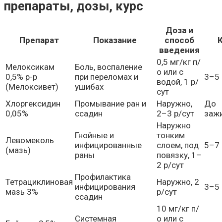
препараты, дозы, курс
Доза и
Препарат
Показание
способ
введения
0,5 мг/кг п/
Мелоксикам
Боль, воспаление
о или с
0,5% р-р
при переломах и
3–5
водой, 1 р/
(Мелоксивет)
ушибах
сут
Хлоргексидин
Промывание ран и
Наружно,
До
0,05%
ссадин
2–3 р/сут
заж
Наружно
Гнойные и
тонким
Левомеколь
инфицированные
слоем, под
5–7
(мазь)
раны
повязку, 1–
2 р/сут
Профилактика
Тетрациклиновая
Наружно, 2
инфицирования
3–5
мазь 3%
р/сут
ссадин
10 мг/кг п/
Системная
о или с