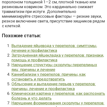
поролоном толщиной 1–2 см, плотной тканью или
резиновым ковриком. Это кардинально снижает
травматизм при испуге. Дополнительно
минимизируйте стрессовые факторы — резкие звуки,
резкое включение света, присутствие хищников рядом
с клеткой.
Похожие cтатьи:
Выпадение яйцевода у перепелов: симптомы,
лечение и профилактика
Затруднённая яйцекладка у перепелов: признаки,
помощь и профилактика
Нарушение структуры скорлупы перепелиных
яиц: причины и лечение
Каннибализм у перепелов: причины, как
остановить и предотвратить
Облысение и выпадение перьев у перепелов:
причины, лечение и профилактика
Клиническая картина у перепелов: как распознать
болезнь и что делать
Нарушение формирования скорлупы у перепелов: