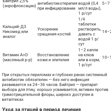
Байтрил 2,5%
антибиотикотерапия
водой (0,4
5–7
(энрофлоксацин)
при инфицировании
мл/л воды),
1 р/сут
1/4
таблетки
Кальций-Д3
Ускорение
растворить,
Никомед или
14–
сращения костей
давать с
аналог
водой 1 р/
сут
1–2 капли
Витамин А+D
Восстановление
на клюв
10–
(масляный р-р)
кожи и эпителия
или в корм,
1 р/сут
При открытых переломах и глубоких ранах системный
антибиотик обязателен — без него инфекция
развивается за 24–36 часов. Байтрил — препарат
выбора для птиц: хорошо усваивается, активен против
грамотрицательной флоры, широко доступен в
ветаптеках.
Уход за птицей в период лечения