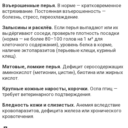
Взъерошенные перья.
В норме — кратковременное
встряхивание. Постоянная взъерошенность —
болезнь, стресс, переохлаждение.
Залысины и расклёв.
Если перья выпадают или их
выдёргивают соседи, проверьте плотность посадки
(норма — не более 80–100 голов на 1 м² для
клеточного содержания), уровень белка в корме,
наличие эктопаразитов (перьевые клещи, куриный
клещ).
Матовые, ломкие перья.
Дефицит серосодержащих
аминокислот (метионин, цистин), биотина или жирных
кислот.
Крупные кожные наросты, корочки.
Оспа птиц —
требует ветеринарного подтверждения.
Бледность кожи и слизистых.
Анемия вследствие
кровопаразитов, дефицита железа или хронического
кровотечения.