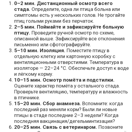
0–2 мин. Дистанционный осмотр всего
стада.
Определите, одна ли птица больна или
симптомы есть у нескольких голов. Не трогайте
птиц голыми руками без перчаток.
2–5 мин. Поймайте и зафиксируйте больную
птицу.
Проведите ручной осмотр по схеме,
описанной выше. Зафиксируйте все отклонения
письменно или сфотографируйте.
5–10 мин. Изоляция.
Поместите птицу в
отдельную клетку или картонную коробку с
вентиляционными отверстиями. Температура в
изоляторе — 22–24 °C. Обеспечьте доступ к воде
и лёгкому корму.
10–15 мин. Осмотр помёта и подстилки.
Оцените характер помёта у остального стада.
Проверьте вентиляцию, температуру и влажность
в птичнике.
15–20 мин. Сбор анамнеза.
Вспомните: когда
последний раз меняли корм? Были ли новые
птицы в стаде последние 2–3 недели? Когда
последняя вакцинация/дегельминтизация?
20–25 мин. Связь с ветеринаром.
Позвоните