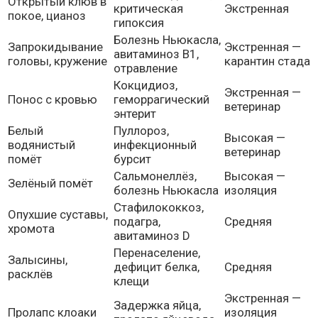
Открытый клюв в
критическая
Экстренная
покое, цианоз
гипоксия
Болезнь Ньюкасла,
Запрокидывание
Экстренная —
авитаминоз B1,
головы, кружение
карантин стада
отравление
Кокцидиоз,
Экстренная —
Понос с кровью
геморрагический
ветеринар
энтерит
Белый
Пуллороз,
Высокая —
водянистый
инфекционный
ветеринар
помёт
бурсит
Сальмонеллёз,
Высокая —
Зелёный помёт
болезнь Ньюкасла
изоляция
Стафилококкоз,
Опухшие суставы,
подагра,
Средняя
хромота
авитаминоз D
Перенаселение,
Залысины,
дефицит белка,
Средняя
расклёв
клещи
Экстренная —
Задержка яйца,
Пролапс клоаки
изоляция