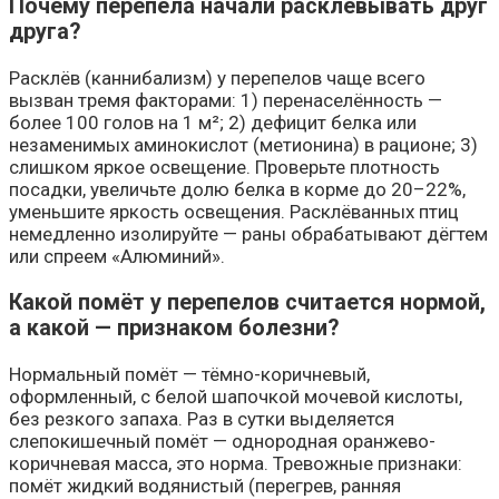
Почему перепела начали расклёвывать друг
друга?
Расклёв (каннибализм) у перепелов чаще всего
вызван тремя факторами: 1) перенаселённость —
более 100 голов на 1 м²; 2) дефицит белка или
незаменимых аминокислот (метионина) в рационе; 3)
слишком яркое освещение. Проверьте плотность
посадки, увеличьте долю белка в корме до 20–22%,
уменьшите яркость освещения. Расклёванных птиц
немедленно изолируйте — раны обрабатывают дёгтем
или спреем «Алюминий».
Какой помёт у перепелов считается нормой,
а какой — признаком болезни?
Нормальный помёт — тёмно-коричневый,
оформленный, с белой шапочкой мочевой кислоты,
без резкого запаха. Раз в сутки выделяется
слепокишечный помёт — однородная оранжево-
коричневая масса, это норма. Тревожные признаки:
помёт жидкий водянистый (перегрев, ранняя