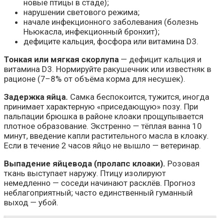
новые птицы в стаде);
нарушении светового режима;
начале инфекционного заболевания (болезнь
Ньюкасла, инфекционный бронхит);
дефиците кальция, фосфора или витамина D3.
Тонкая или мягкая скорлупа
— дефицит кальция и
витамина D3. Нормируйте ракушечник или известняк в
рационе (7–8% от объёма корма для несушек).
Задержка яйца.
Самка беспокоится, тужится, иногда
принимает характерную «приседающую» позу. При
пальпации брюшка в районе клоаки прощупывается
плотное образование. Экстренно — тёплая ванна 10
минут, введение капли растительного масла в клоаку.
Если в течение 2 часов яйцо не вышло — ветеринар.
Выпадение яйцевода (пролапс клоаки).
Розовая
ткань выступает наружу. Птицу изолируют
немедленно — соседи начинают расклёв. Прогноз
неблагоприятный; часто единственный гуманный
выход — убой.