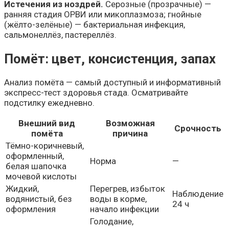
Истечения из ноздрей.
Серозные (прозрачные) —
ранняя стадия ОРВИ или микоплазмоза; гнойные
(жёлто-зелёные) — бактериальная инфекция,
сальмонеллёз, пастереллёз.
Помёт: цвет, консистенция, запах
Анализ помёта — самый доступный и информативный
экспресс-тест здоровья стада. Осматривайте
подстилку ежедневно.
Внешний вид
Возможная
Срочность
помёта
причина
Тёмно-коричневый,
оформленный,
Норма
—
белая шапочка
мочевой кислоты
Жидкий,
Перегрев, избыток
Наблюдение
водянистый, без
воды в корме,
24 ч
оформления
начало инфекции
Голодание,