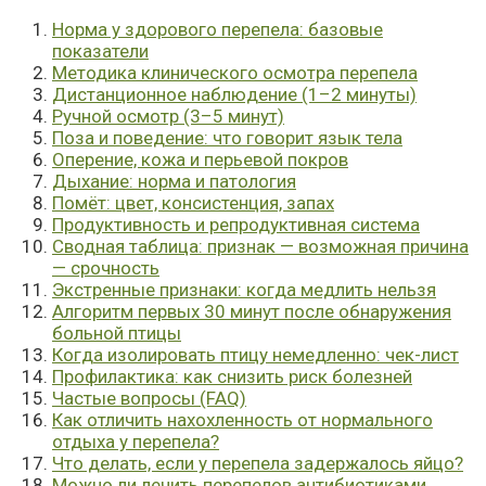
Норма у здорового перепела: базовые
показатели
Методика клинического осмотра перепела
Дистанционное наблюдение (1–2 минуты)
Ручной осмотр (3–5 минут)
Поза и поведение: что говорит язык тела
Оперение, кожа и перьевой покров
Дыхание: норма и патология
Помёт: цвет, консистенция, запах
Продуктивность и репродуктивная система
Сводная таблица: признак — возможная причина
— срочность
Экстренные признаки: когда медлить нельзя
Алгоритм первых 30 минут после обнаружения
больной птицы
Когда изолировать птицу немедленно: чек-лист
Профилактика: как снизить риск болезней
Частые вопросы (FAQ)
Как отличить нахохленность от нормального
отдыха у перепела?
Что делать, если у перепела задержалось яйцо?
Можно ли лечить перепелов антибиотиками