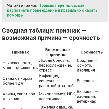
Читайте также:
Травмы перепелов: как
распознать повреждение и правильно оказать
помощь
Сводная таблица: признак —
возможная причина — срочность
Возможные
Признак
Срочность
причины
Любая болезнь,
Средняя —
Нахохленность,
переохлаждение,
осмотр,
малоподвижность
стресс
изоляция
Инфекция,
Отказ от корма
кишечные
Высокая
более 12 ч
расстройства, зоб
Высокая —
Хрипы, свист при
Микоплазмоз, ИБК,
изоляция,
дыхании
аспергиллёз
ветеринар
Тяжёлая одышка,