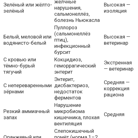
желчные
Зелёный или жёлто-
Высокая —
нарушения,
зелёный
изоляция
сальмонеллёз,
болезнь Ньюкасла
Пуллороз
(сальмонеллёз
Белый, меловой или
Высокая —
птиц),
водянисто-белый
ветеринар
инфекционный
бурсит
С кровью или
Кокцидиоз,
Экстренная
тёмно-бурый
геморрагический
— ветеринар
тягучий
энтерит
Энтерит,
Средняя —
С непереваренными
дисбактериоз,
коррекция
зёрнами
недостаток
рациона
ферментов
Нарушение
Резкий аммиачный
микробиома
Средняя
запах
кишечника, плохая
вентиляция
Слепокишечный
Оранжевый или
помёт (норма 1–2