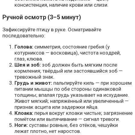
консистенция, наличие крови или слизи.
Ручной осмотр (3–5 минут)
Зафиксируйте птицу в руке. Осматривайте
последовательно:
Голова:
симметрия, состояние гребня (у
котурниксов — восковица), чистота ноздрей,
глаз, клюва.
Шея и зоб:
зоб должен быть мягким после
кормления; твёрдый или застоявшийся зоб —
тревожный знак.
Грудь и живот:
пальпируйте киль — при хорошем
питании мышцы по обе стороны одинаковой
толщины; впалая грудь указывает на исхудание.
Живот мягкий; напряжённый или увеличенный —
признак асцита или задержки яйца.
Клоака:
перья вокруг клоаки чистые; загрязнение
помётом или выпячивание — сигнал тревоги.
Ноги:
суставы ровные, без отёков, чешуйки
лежат плотно, нет наростов.