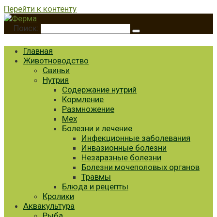
Перейти к контенту
Поиск:
Главная
Животноводство
Свиньи
Нутрия
Содержание нутрий
Кормление
Размножение
Мех
Болезни и лечение
Инфекционные заболевания
Инвазионные болезни
Незаразные болезни
Болезни мочеполовых органов
Травмы
Блюда и рецепты
Кролики
Аквакультура
Рыба