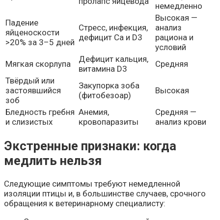
пролапс яйцевода
немедленно
Высокая —
Падение
Стресс, инфекция,
анализ
яйценоскости
дефицит Са и D3
рациона и
>20% за 3–5 дней
условий
Дефицит кальция,
Мягкая скорлупа
Средняя
витамина D3
Твёрдый или
Закупорка зоба
застоявшийся
Высокая
(фитобезоар)
зоб
Бледность гребня
Анемия,
Средняя —
и слизистых
кровопаразиты
анализ крови
Экстренные признаки: когда
медлить нельзя
Следующие симптомы требуют немедленной
изоляции птицы и, в большинстве случаев, срочного
обращения к ветеринарному специалисту: