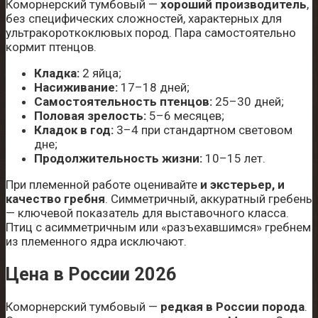
Коморнерский тумбовый —
хороший производитель
,
без специфических сложностей, характерных для
ультракороткоклювых пород. Пара самостоятельно
кормит птенцов.
Кладка:
2 яйца;
Насиживание:
17–18 дней;
Самостоятельность птенцов:
25–30 дней;
Половая зрелость:
5–6 месяцев;
Кладок в год:
3–4 при стандартном световом
дне;
Продолжительность жизни:
10–15 лет.
При племенной работе оценивайте
и экстерьер, и
качество гребня
. Симметричный, аккуратный гребень
— ключевой показатель для выставочного класса.
Птиц с асимметричным или «разъехавшимся» гребнем
из племенного ядра исключают.
Цена в России 2026
Коморнерский тумбовый —
редкая в России порода
.