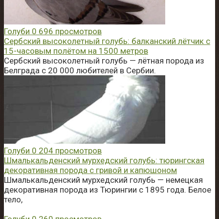
Голуби
0
696 просмотров
Сербский высоколетный голубь: балканский лётчик с
15-часовым полётом на 1500 метров
Сербский высоколетный голубь — лётная порода из
Белграда с 20 000 любителей в Сербии.
Голуби
0
204 просмотров
Шмалькальденский мурхедский голубь: тюрингская
декоративная порода с гривой и капюшоном
Шмалькальденский мурхедский голубь — немецкая
декоративная порода из Тюрингии с 1895 года. Белое
тело,
Голуби
0
260 просмотров