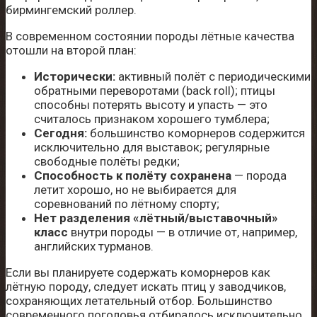
бирмингемский роллер.
В современном состоянии породы лётные качества
отошли на второй план:
Исторически:
активный полёт с периодическими
обратными переворотами (back roll); птицы
способны потерять высоту и упасть — это
считалось признаком хорошего тумблера;
Сегодня:
большинство коморнеров содержится
исключительно для выставок; регулярные
свободные полёты редки;
Способность к полёту сохранена
— порода
летит хорошо, но не выбирается для
соревнований по лётному спорту;
Нет разделения «лётный/выставочный»
класс
внутри породы — в отличие от, например,
английских турманов.
Если вы планируете содержать коморнеров как
лётную породу, следует искать птиц у заводчиков,
сохраняющих летательный отбор. Большинство
современного поголовья отбиралось исключительно