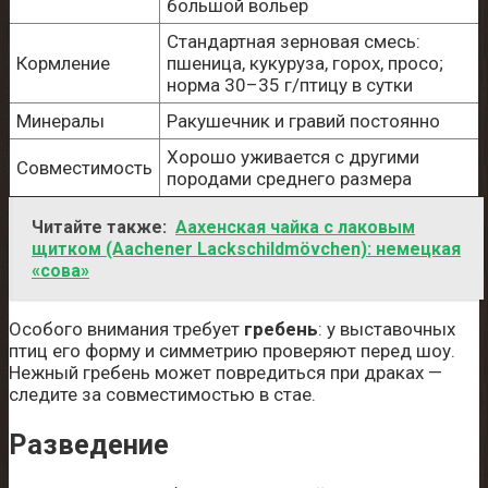
большой вольер
Стандартная зерновая смесь:
Кормление
пшеница, кукуруза, горох, просо;
норма 30–35 г/птицу в сутки
Минералы
Ракушечник и гравий постоянно
Хорошо уживается с другими
Совместимость
породами среднего размера
Читайте также:
Аахенская чайка с лаковым
щитком (Aachener Lackschildmövchen): немецкая
«сова»
Особого внимания требует
гребень
: у выставочных
птиц его форму и симметрию проверяют перед шоу.
Нежный гребень может повредиться при драках —
следите за совместимостью в стае.
Разведение