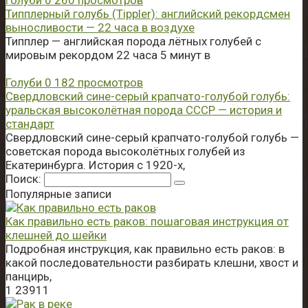
Типплерный голубь (Tippler): английский рекордсмен
выносливости — 22 часа в воздухе
Типплер — английская порода лётных голубей с
мировым рекордом 22 часа 5 минут в
Голуби
0
182 просмотров
Свердловский сине-серый крапчато-голубой голубь:
уральская высоколётная порода СССР — история и
стандарт
Свердловский сине-серый крапчато-голубой голубь —
советская порода высоколётных голубей из
Екатеринбурга. История с 1920-х,
Поиск:
Популярные записи
Как правильно есть раков: пошаговая инструкция от
клешней до шейки
Подробная инструкция, как правильно есть раков: в
какой последовательности разбирать клешни, хвост и
панцирь,
1
23911