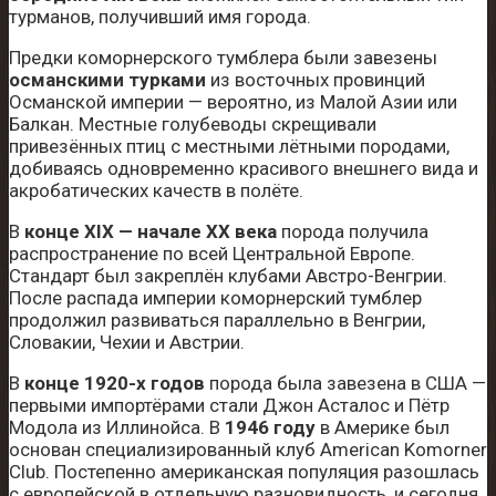
турманов, получивший имя города.
Предки коморнерского тумблера были завезены
османскими турками
из восточных провинций
Османской империи — вероятно, из Малой Азии или
Балкан. Местные голубеводы скрещивали
привезённых птиц с местными лётными породами,
добиваясь одновременно красивого внешнего вида и
акробатических качеств в полёте.
В
конце XIX — начале XX века
порода получила
распространение по всей Центральной Европе.
Стандарт был закреплён клубами Австро-Венгрии.
После распада империи коморнерский тумблер
продолжил развиваться параллельно в Венгрии,
Словакии, Чехии и Австрии.
В
конце 1920-х годов
порода была завезена в США —
первыми импортёрами стали Джон Асталос и Пётр
Модола из Иллинойса. В
1946 году
в Америке был
основан специализированный клуб American Komorner
Club. Постепенно американская популяция разошлась
с европейской в отдельную разновидность, и сегодня