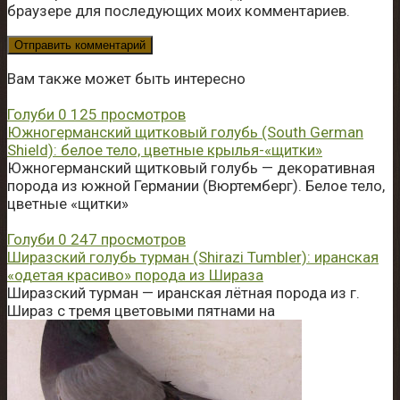
браузере для последующих моих комментариев.
Вам также может быть интересно
Голуби
0
125 просмотров
Южногерманский щитковый голубь (South German
Shield): белое тело, цветные крылья-«щитки»
Южногерманский щитковый голубь — декоративная
порода из южной Германии (Вюртемберг). Белое тело,
цветные «щитки»
Голуби
0
247 просмотров
Ширазский голубь турман (Shirazi Tumbler): иранская
«одетая красиво» порода из Шираза
Ширазский турман — иранская лётная порода из г.
Шираз с тремя цветовыми пятнами на