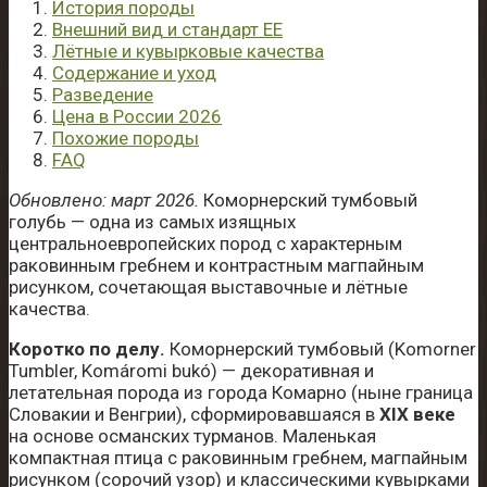
История породы
Внешний вид и стандарт EE
Лётные и кувырковые качества
Содержание и уход
Разведение
Цена в России 2026
Похожие породы
FAQ
Обновлено: март 2026.
Коморнерский тумбовый
голубь — одна из самых изящных
центральноевропейских пород с характерным
раковинным гребнем и контрастным магпайным
рисунком, сочетающая выставочные и лётные
качества.
Коротко по делу.
Коморнерский тумбовый (Komorner
Tumbler, Komáromi bukó) — декоративная и
летательная порода из города Комарно (ныне граница
Словакии и Венгрии), сформировавшаяся в
XIX веке
на основе османских турманов. Маленькая
компактная птица с раковинным гребнем, магпайным
рисунком (сорочий узор) и классическими кувырками