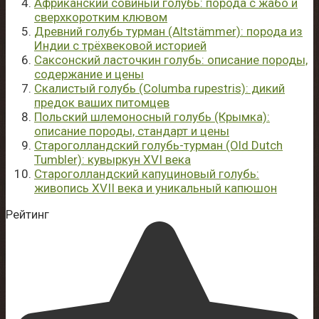
Африканский совиный голубь: порода с жабо и
сверхкоротким клювом
Древний голубь турман (Altstämmer): порода из
Индии с трёхвековой историей
Саксонский ласточкин голубь: описание породы,
содержание и цены
Скалистый голубь (Columba rupestris): дикий
предок ваших питомцев
Польский шлемоносный голубь (Крымка):
описание породы, стандарт и цены
Староголландский голубь-турман (Old Dutch
Tumbler): кувыркун XVI века
Староголландский капуциновый голубь:
живопись XVII века и уникальный капюшон
Рейтинг