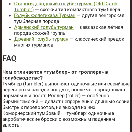
Старогидландский голубь-турман (Old Dutch
Tumbler)
— схожий тип компактного тумблера
Голубь Фелегихаза Турман
— другая венгерская
тумблерная порода
Армянский голубь турман
— кавказская лётная
порода схожей группы
Древний голубь турман
— классический предок
многих турманов
FAQ
Чем отличается «тумблер» от «роллера» в
голубеводстве?
Тумблер (tumbler) выполняет одиночные или серийные
перевороты назад в воздухе, после чего продолжает
нормальный полёт. Роллер (roller) — особенно
бирмингемский — делает непрерывные длинные серии
быстрых переворотов, не выходя из них.
Коморнерский тумбовый — тумблер: одиночные
акробатические броски с возможным падением
высоты.