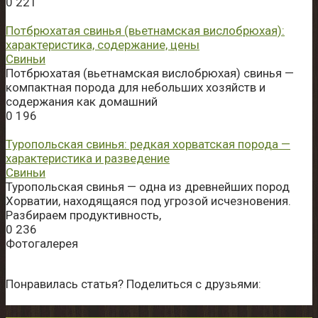
0
221
Потбрюхатая свинья (вьетнамская вислобрюхая):
характеристика, содержание, цены
Свиньи
Потбрюхатая (вьетнамская вислобрюхая) свинья —
компактная порода для небольших хозяйств и
содержания как домашний
0
196
Туропольская свинья: редкая хорватская порода —
характеристика и разведение
Свиньи
Туропольская свинья — одна из древнейших пород
Хорватии, находящаяся под угрозой исчезновения.
Разбираем продуктивность,
0
236
Фотогалерея
Понравилась статья? Поделиться с друзьями: