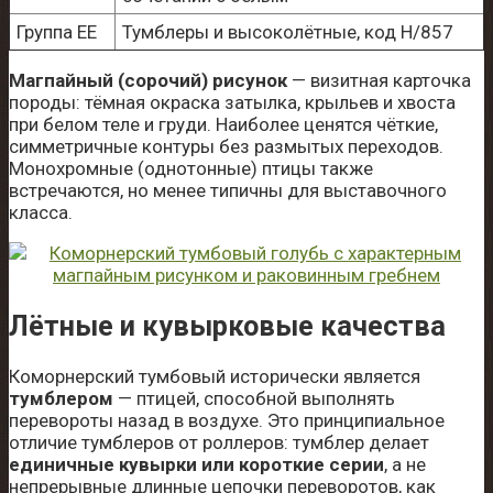
Группа EE
Тумблеры и высоколётные, код H/857
Магпайный (сорочий) рисунок
— визитная карточка
породы: тёмная окраска затылка, крыльев и хвоста
при белом теле и груди. Наиболее ценятся чёткие,
симметричные контуры без размытых переходов.
Монохромные (однотонные) птицы также
встречаются, но менее типичны для выставочного
класса.
Лётные и кувырковые качества
Коморнерский тумбовый исторически является
тумблером
— птицей, способной выполнять
перевороты назад в воздухе. Это принципиальное
отличие тумблеров от роллеров: тумблер делает
единичные кувырки или короткие серии
, а не
непрерывные длинные цепочки переворотов, как