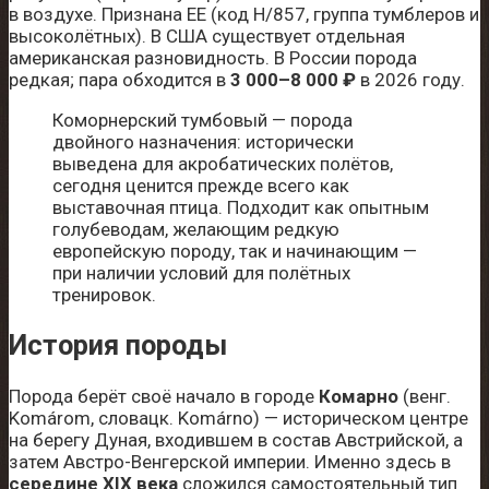
в воздухе. Признана EE (код H/857, группа тумблеров и
высоколётных). В США существует отдельная
американская разновидность. В России порода
редкая; пара обходится в
3 000–8 000 ₽
в 2026 году.
Коморнерский тумбовый — порода
двойного назначения: исторически
выведена для акробатических полётов,
сегодня ценится прежде всего как
выставочная птица. Подходит как опытным
голубеводам, желающим редкую
европейскую породу, так и начинающим —
при наличии условий для полётных
тренировок.
История породы
Порода берёт своё начало в городе
Комарно
(венг.
Komárom, словацк. Komárno) — историческом центре
на берегу Дуная, входившем в состав Австрийской, а
затем Австро-Венгерской империи. Именно здесь в
середине XIX века
сложился самостоятельный тип