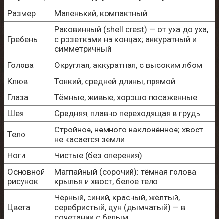
Размер
Маленький, компактный
Раковинный (shell crest) — от уха до уха,
Гребень
с розетками на концах; аккуратный и
симметричный
Голова
Округлая, аккуратная, с высоким лбом
Клюв
Тонкий, средней длины, прямой
Глаза
Тёмные, живые, хорошо посаженные
Шея
Средняя, плавно переходящая в грудь
Стройное, немного наклонённое; хвост
Тело
не касается земли
Ноги
Чистые (без оперения)
Основной
Магпайный (сорочий): тёмная голова,
рисунок
крылья и хвост, белое тело
Чёрный, синий, красный, жёлтый,
Цвета
серебристый, дун (дымчатый) — в
сочетании с белым