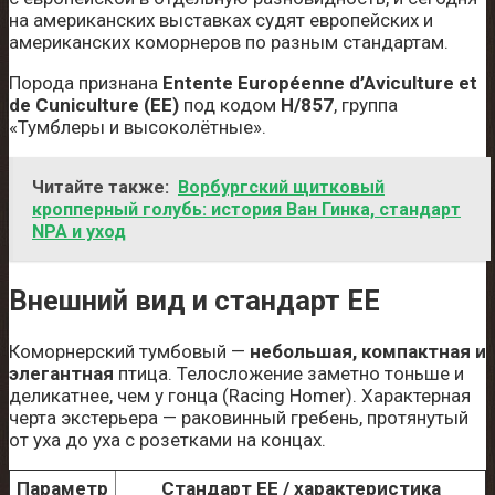
на американских выставках судят европейских и
американских коморнеров по разным стандартам.
Порода признана
Entente Européenne d’Aviculture et
de Cuniculture (EE)
под кодом
H/857
, группа
«Тумблеры и высоколётные».
Читайте также:
Ворбургский щитковый
кропперный голубь: история Ван Гинка, стандарт
NPA и уход
Внешний вид и стандарт EE
Коморнерский тумбовый —
небольшая, компактная и
элегантная
птица. Телосложение заметно тоньше и
деликатнее, чем у гонца (Racing Homer). Характерная
черта экстерьера — раковинный гребень, протянутый
от уха до уха с розетками на концах.
Параметр
Стандарт EE / характеристика