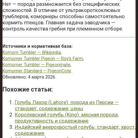
Нет — порода размножается без специфических
сложностей. В отличие от ультракороткоклювых
тумблеров, коморнеры способны самостоятельно
кормить птенцов. Главная задача заводчика —
контроль качества гребня при племенном отборе.
Источники и нормативная база:
Komorn Tumbler — Wikipedia
,
Komorner Tumbler Pigeon — Roy’s Farm
,
Komorner Tumbler — Pigeonmate
,
Komorner Standard — PigeonCote
.
Обновлено: 4 марта 2026.
Похожие cтатьи:
Голубь Лахор (Lahore): порода из Персии —
стандарт, содержание, цены
Королевский голубь (King): мясная порода,
продуктивность и содержание
Индийский веерохвостый голубь: стандарт, хвост,
содержание