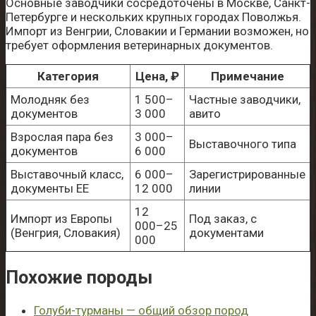
Основные заводчики сосредоточены в Москве, Санкт-
Петербурге и нескольких крупных городах Поволжья.
Импорт из Венгрии, Словакии и Германии возможен, но
требует оформления ветеринарных документов.
Категория
Цена, ₽
Примечание
Молодняк без
1 500–
Частные заводчики,
документов
3 000
авито
Взрослая пара без
3 000–
Выставочного типа
документов
6 000
Выставочный класс,
6 000–
Зарегистрированные
документы EE
12 000
линии
12
Импорт из Европы
Под заказ, с
000–25
(Венгрия, Словакия)
документами
000
Похожие породы
Голуби-турманы — общий обзор пород