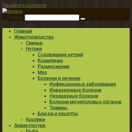
Перейти к контенту
Поиск:
Главная
Животноводство
Свиньи
Нутрия
Содержание нутрий
Кормление
Размножение
Мех
Болезни и лечение
Инфекционные заболевания
Инвазионные болезни
Незаразные болезни
Болезни мочеполовых органов
Травмы
Блюда и рецепты
Кролики
Аквакультура
Рыба