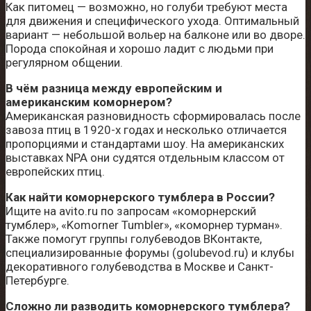
Как питомец — возможно, но голуби требуют места
для движения и специфического ухода. Оптимальный
вариант — небольшой вольер на балконе или во дворе.
Порода спокойная и хорошо ладит с людьми при
регулярном общении.
В чём разница между европейским и
американским коморнером?
Американская разновидность сформировалась после
завоза птиц в 1920-х годах и несколько отличается
пропорциями и стандартами шоу. На американских
выставках NPA они судятся отдельным классом от
европейских птиц.
Как найти коморнерского тумблера в России?
Ищите на avito.ru по запросам «коморнерский
тумблер», «Komorner Tumbler», «коморнер турман».
Также помогут группы голубеводов ВКонтакте,
специализированные форумы (golubevod.ru) и клубы
декоративного голубеводства в Москве и Санкт-
Петербурге.
Сложно ли разводить коморнерского тумблера?