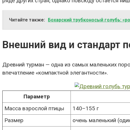
ряде других стран, однако повсюду остаётся ниш
Читайте также:
Бохарский трубконосый голубь: «ро
Внешний вид и стандарт 
Древний турман — одна из самых маленьких пор
впечатление «компактной элегантности».
Параметр
Масса взрослой птицы
140–155 г
Размер
очень маленький (оди