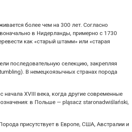
живается более чем на 300 лет. Согласно
рвоначально в Нидерланды, примерно с 1730
еревести как «старый штамм» или «старая
вели последовательную селекцию, закрепляя
tumbling). В немецкоязычных странах порода
с начала XVIII века, когда другие современные
начения: в Польше — pląsacz staronadwiślański,
Порода присутствует в Европе, США, Австралии и