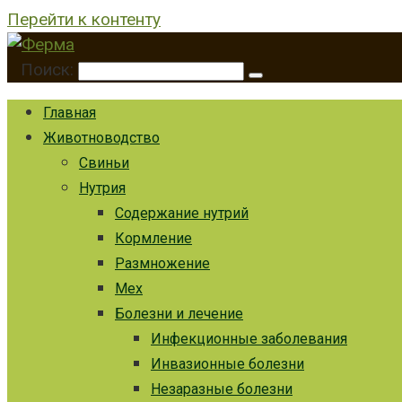
Перейти к контенту
Поиск:
Главная
Животноводство
Свиньи
Нутрия
Содержание нутрий
Кормление
Размножение
Мех
Болезни и лечение
Инфекционные заболевания
Инвазионные болезни
Незаразные болезни