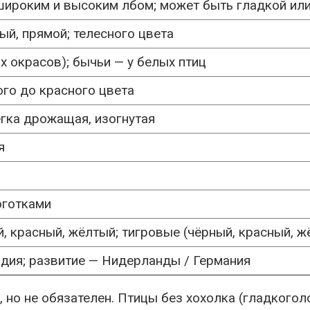
 широким и высоким лбом; может быть гладкой ил
ый, прямой; телесного цвета
 окрасов); бычьи — у белых птиц
ого до красного цвета
гка дрожащая, изогнутая
я
оготками
й, красный, жёлтый; тигровые (чёрный, красный, ж
дия; развитие — Нидерланды / Германия
, но не обязателен. Птицы без хохолка (гладкого