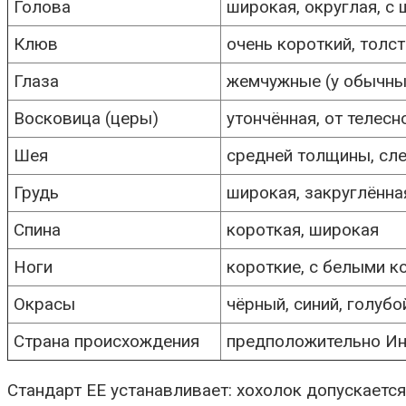
Голова
широкая, округлая, с
Клюв
очень короткий, толст
Глаза
жемчужные (у обычных
Восковица (церы)
утончённая, от телесн
Шея
средней толщины, сле
Грудь
широкая, закруглённа
Спина
короткая, широкая
Ноги
короткие, с белыми к
Окрасы
чёрный, синий, голубо
Страна происхождения
предположительно Ин
Стандарт EE устанавливает: хохолок допускается