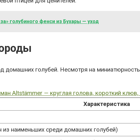
евой птицей для ценителей.
за» голубиного фенси из Бухары — уход
породы
од домашних голубей. Несмотря на миниатюрность
Характеристика
н из наименьших среди домашних голубей)