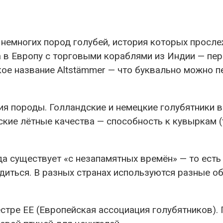
о немногих пород голубей, история которых просле
а в Европу с торговыми кораблями из Индии — пе
ое название Altstämmer — что буквально можно п
я породы. Голландские и немецкие голубятники 
кие лётные качества — способность к кувыркам (
да существует «с незапамятных времён» — то есть 
ться. В разных странах используются разные обоз
стре EE (Европейская ассоциация голубятников). 