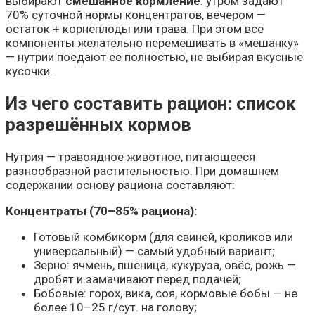
выбирают
смешанное кормление
: утром задают
70% суточной нормы концентратов, вечером —
остаток + корнеплоды или трава. При этом все
компоненты желательно перемешивать в «мешанку»
— нутрии поедают её полностью, не выбирая вкусные
кусочки.
Из чего составить рацион: список
разрешённых кормов
Нутрия — травоядное животное, питающееся
разнообразной растительностью. При домашнем
содержании основу рациона составляют:
Концентраты (70–85% рациона):
Готовый комбикорм (для свиней, кроликов или
универсальный) — самый удобный вариант;
Зерно: ячмень, пшеница, кукуруза, овёс, рожь —
дробят и замачивают перед подачей;
Бобовые: горох, вика, соя, кормовые бобы — не
более 10–25 г/сут. на голову;