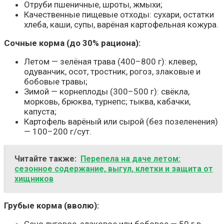
Отруби пшеничные, шроты, жмыхи;
Качественные пищевые отходы: сухари, остатки
хлеба, каши, супы, варёная картофельная кожура.
Сочные корма (до 30% рациона):
Летом — зелёная трава (400–800 г): клевер,
одуванчик, осот, тростник, рогоз, злаковые и
бобовые травы;
Зимой — корнеплоды (300–500 г): свёкла,
морковь, брюква, турнепс; тыква, кабачки,
капуста;
Картофель варёный или сырой (без позеленения)
— 100–200 г/сут.
Читайте также:
Перепела на даче летом:
сезонное содержание, выгул, клетки и защита от
хищников
Грубые корма (вволю):
Сено луговое, злаковое или бобовое — 50 г в