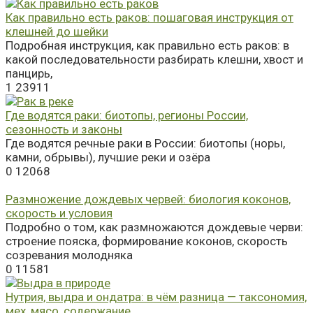
Как правильно есть раков: пошаговая инструкция от
клешней до шейки
Подробная инструкция, как правильно есть раков: в
какой последовательности разбирать клешни, хвост и
панцирь,
1
23911
Где водятся раки: биотопы, регионы России,
сезонность и законы
Где водятся речные раки в России: биотопы (норы,
камни, обрывы), лучшие реки и озёра
0
12068
Размножение дождевых червей: биология коконов,
скорость и условия
Подробно о том, как размножаются дождевые черви:
строение пояска, формирование коконов, скорость
созревания молодняка
0
11581
Нутрия, выдра и ондатра: в чём разница — таксономия,
мех, мясо, содержание