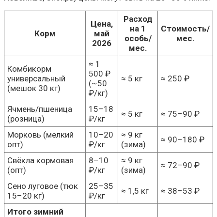
Расход
Цена,
на 1
Стоимость/
Корм
май
особь/
мес.
2026
мес.
≈ 1
Комбикорм
500 ₽
универсальный
≈ 5 кг
≈ 250 ₽
(~50
(мешок 30 кг)
₽/кг)
Ячмень/пшеница
15–18
≈ 5 кг
≈ 75–90 ₽
(розница)
₽/кг
Морковь (мелкий
10–20
≈ 9 кг
≈ 90–180 ₽
опт)
₽/кг
(зима)
Свёкла кормовая
8–10
≈ 9 кг
≈ 72–90 ₽
(опт)
₽/кг
(зима)
Сено луговое (тюк
25–35
≈ 1,5 кг
≈ 38–53 ₽
15–20 кг)
₽/кг
Итого зимний