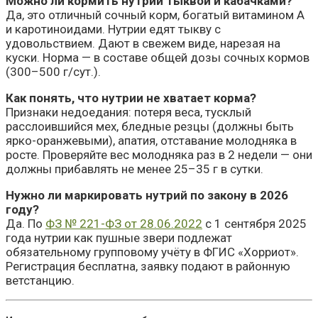
Можно ли кормить нутрий тыквой и кабачками?
Да, это отличный сочный корм, богатый витамином А
и каротиноидами. Нутрии едят тыкву с
удовольствием. Дают в свежем виде, нарезая на
куски. Норма — в составе общей дозы сочных кормов
(300–500 г/сут.).
Как понять, что нутрии не хватает корма?
Признаки недоедания: потеря веса, тусклый
расслоившийся мех, бледные резцы (должны быть
ярко-оранжевыми), апатия, отставание молодняка в
росте. Проверяйте вес молодняка раз в 2 недели — они
должны прибавлять не менее 25–35 г в сутки.
Нужно ли маркировать нутрий по закону в 2026
году?
Да. По
ФЗ № 221-ФЗ от 28.06.2022
с 1 сентября 2025
года нутрии как пушные звери подлежат
обязательному групповому учёту в ФГИС «Хорриот».
Регистрация бесплатна, заявку подают в районную
ветстанцию.