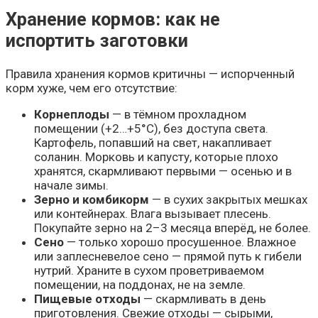
Хранение кормов: как не
испортить заготовки
Правила хранения кормов критичны — испорченный
корм хуже, чем его отсутствие:
Корнеплоды
— в тёмном прохладном
помещении (+2…+5°C), без доступа света.
Картофель, попавший на свет, накапливает
соланин. Морковь и капусту, которые плохо
хранятся, скармливают первыми — осенью и в
начале зимы.
Зерно и комбикорм
— в сухих закрытых мешках
или контейнерах. Влага вызывает плесень.
Покупайте зерно на 2–3 месяца вперёд, не более.
Сено
— только хорошо просушенное. Влажное
или заплесневелое сено — прямой путь к гибели
нутрий. Храните в сухом проветриваемом
помещении, на поддонах, не на земле.
Пищевые отходы
— скармливать в день
приготовления. Свежие отходы — сырыми,