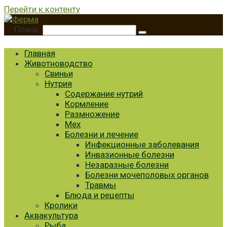
Перейти к контенту
Поиск:
Главная
Животноводство
Свиньи
Нутрия
Содержание нутрий
Кормление
Размножение
Мех
Болезни и лечение
Инфекционные заболевания
Инвазионные болезни
Незаразные болезни
Болезни мочеполовых органов
Травмы
Блюда и рецепты
Кролики
Аквакультура
Рыба