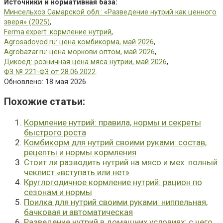
Источники и нормативная база:
Минсельхоз Самарской обл.: «Разведение нутрий как ценного
зверя» (2025)
,
Ferma.expert: кормление нутрий
,
Agrosadovod.ru: цена комбикорма, май 2026
,
Agrobazar.ru: цена моркови оптом, май 2026
,
Дикоед: розничная цена мяса нутрии, май 2026
,
ФЗ № 221-ФЗ от 28.06.2022
.
Обновлено: 18 мая 2026.
Похожие cтатьи:
Кормление нутрий: правила, нормы и секреты
быстрого роста
Комбикорм для нутрий своими руками: состав,
рецепты и нормы кормления
Стоит ли разводить нутрий на мясо и мех: полный
чеклист «вступать или нет»
Круглогодичное кормление нутрий: рацион по
сезонам и нормы
Поилка для нутрий своими руками: ниппельная,
бачковая и автоматическая
Разведение нутрий в домашних условиях: с чего