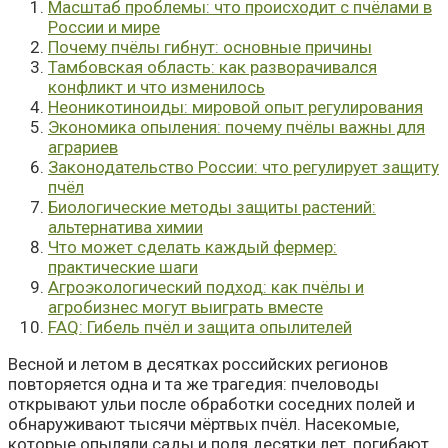
Масштаб проблемы: что происходит с пчёлами в
России и мире
Почему пчёлы гибнут: основные причины
Тамбовская область: как разворачивался
конфликт и что изменилось
Неоникотиноиды: мировой опыт регулирования
Экономика опыления: почему пчёлы важны для
аграриев
Законодательство России: что регулирует защиту
пчёл
Биологические методы защиты растений:
альтернатива химии
Что может сделать каждый фермер:
практические шаги
Агроэкологический подход: как пчёлы и
агробизнес могут выиграть вместе
FAQ: Гибель пчёл и защита опылителей
Весной и летом в десятках российских регионов
повторяется одна и та же трагедия: пчеловоды
открывают ульи после обработки соседних полей и
обнаруживают тысячи мёртвых пчёл. Насекомые,
которые опыляли сады и поля десятки лет, погибают