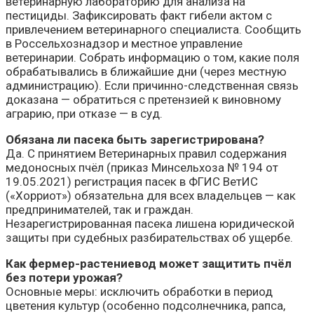
ветеринарную лабораторию для анализа на
пестициды. Зафиксировать факт гибели актом с
привлечением ветеринарного специалиста. Сообщить
в Россельхознадзор и местное управление
ветеринарии. Собрать информацию о том, какие поля
обрабатывались в ближайшие дни (через местную
администрацию). Если причинно-следственная связь
доказана — обратиться с претензией к виновному
аграрию, при отказе — в суд.
Обязана ли пасека быть зарегистрирована?
Да. С принятием Ветеринарных правил содержания
медоносных пчёл (приказ Минсельхоза № 194 от
19.05.2021) регистрация пасек в ФГИС ВетИС
(«Хорриот») обязательна для всех владельцев — как
предпринимателей, так и граждан.
Незарегистрированная пасека лишена юридической
защиты при судебных разбирательствах об ущербе.
Как фермер-растениевод может защитить пчёл
без потери урожая?
Основные меры: исключить обработки в период
цветения культур (особенно подсолнечника, рапса,