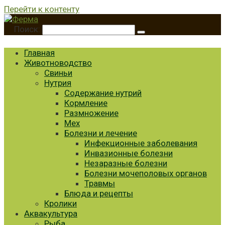
Перейти к контенту
Поиск:
Главная
Животноводство
Свиньи
Нутрия
Содержание нутрий
Кормление
Размножение
Мех
Болезни и лечение
Инфекционные заболевания
Инвазионные болезни
Незаразные болезни
Болезни мочеполовых органов
Травмы
Блюда и рецепты
Кролики
Аквакультура
Рыба