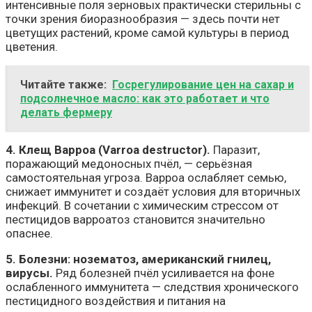
интенсивные поля зерновых практически стерильны с
точки зрения биоразнообразия — здесь почти нет
цветущих растений, кроме самой культуры в период
цветения.
Читайте также:
Госрегулирование цен на сахар и
подсолнечное масло: как это работает и что
делать фермеру
4. Клещ Варроа (Varroa destructor).
Паразит,
поражающий медоносных пчёл, — серьёзная
самостоятельная угроза. Варроа ослабляет семью,
снижает иммунитет и создаёт условия для вторичных
инфекций. В сочетании с химическим стрессом от
пестицидов варроатоз становится значительно
опаснее.
5. Болезни: нозематоз, американский гнилец,
вирусы.
Ряд болезней пчёл усиливается на фоне
ослабленного иммунитета — следствия хронического
пестицидного воздействия и питания на