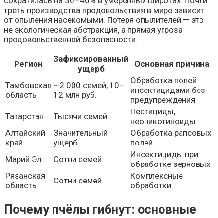
сократилась на 30–40% в умеренных широтах. Почти
треть производства продовольствия в мире зависит
от опыления насекомыми. Потеря опылителей — это
не экологическая абстракция, а прямая угроза
продовольственной безопасности.
Зафиксированный
Регион
Основная причина
ущерб
Обработка полей
Тамбовская
~2 000 семей, 10–
инсектицидами без
область
12 млн руб.
предупреждения
Пестициды,
Татарстан
Тысячи семей
неоникотиноиды
Алтайский
Значительный
Обработка рапсовых
край
ущерб
полей
Инсектициды при
Марий Эл
Сотни семей
обработке зерновых
Рязанская
Комплексные
Сотни семей
область
обработки
Почему пчёлы гибнут: основные