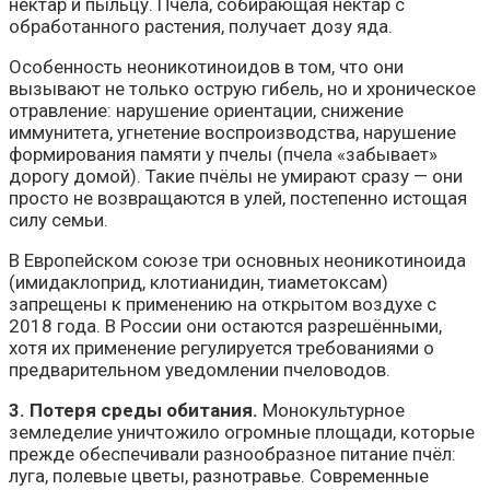
нектар и пыльцу. Пчела, собирающая нектар с
обработанного растения, получает дозу яда.
Особенность неоникотиноидов в том, что они
вызывают не только острую гибель, но и хроническое
отравление: нарушение ориентации, снижение
иммунитета, угнетение воспроизводства, нарушение
формирования памяти у пчелы (пчела «забывает»
дорогу домой). Такие пчёлы не умирают сразу — они
просто не возвращаются в улей, постепенно истощая
силу семьи.
В Европейском союзе три основных неоникотиноида
(имидаклоприд, клотианидин, тиаметоксам)
запрещены к применению на открытом воздухе с
2018 года. В России они остаются разрешёнными,
хотя их применение регулируется требованиями о
предварительном уведомлении пчеловодов.
3. Потеря среды обитания.
Монокультурное
земледелие уничтожило огромные площади, которые
прежде обеспечивали разнообразное питание пчёл:
луга, полевые цветы, разнотравье. Современные