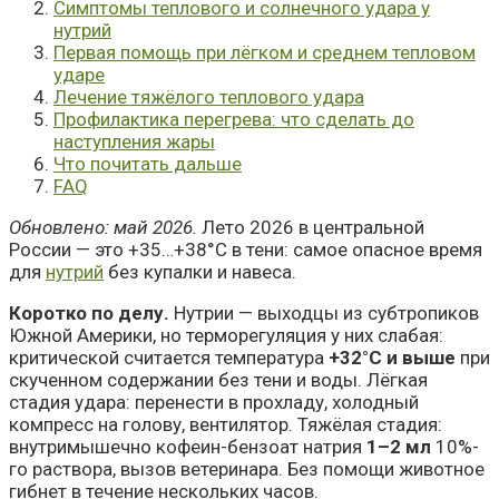
Симптомы теплового и солнечного удара у
нутрий
Первая помощь при лёгком и среднем тепловом
ударе
Лечение тяжёлого теплового удара
Профилактика перегрева: что сделать до
наступления жары
Что почитать дальше
FAQ
Обновлено: май 2026.
Лето 2026 в центральной
России — это +35…+38°C в тени: самое опасное время
для
нутрий
без купалки и навеса.
Коротко по делу.
Нутрии — выходцы из субтропиков
Южной Америки, но терморегуляция у них слабая:
критической считается температура
+32°C и выше
при
скученном содержании без тени и воды. Лёгкая
стадия удара: перенести в прохладу, холодный
компресс на голову, вентилятор. Тяжёлая стадия:
внутримышечно кофеин-бензоат натрия
1–2 мл
10%-
го раствора, вызов ветеринара. Без помощи животное
гибнет в течение нескольких часов.