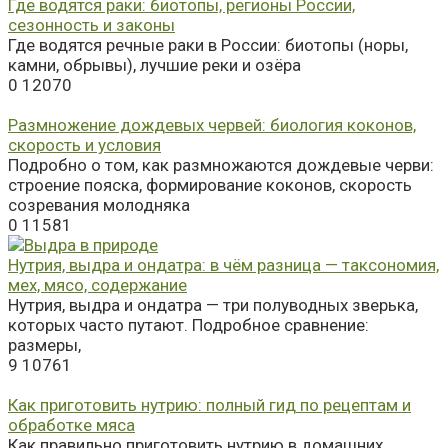
Где водятся раки: биотопы, регионы России,
сезонность и законы
Где водятся речные раки в России: биотопы (норы,
камни, обрывы), лучшие реки и озёра
0
12070
Размножение дождевых червей: биология коконов,
скорость и условия
Подробно о том, как размножаются дождевые черви:
строение пояска, формирование коконов, скорость
созревания молодняка
0
11581
Нутрия, выдра и ондатра: в чём разница — таксономия,
мех, мясо, содержание
Нутрия, выдра и ондатра — три полуводных зверька,
которых часто путают. Подробное сравнение:
размеры,
9
10761
Как приготовить нутрию: полный гид по рецептам и
обработке мяса
Как правильно приготовить нутрию в домашних