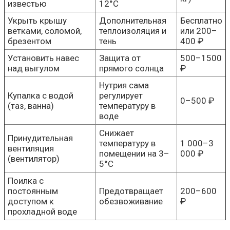
известью
12°C
Укрыть крышу
Дополнительная
Бесплатно
ветками, соломой,
теплоизоляция и
или 200–
брезентом
тень
400 ₽
Установить навес
Защита от
500–1500
над выгулом
прямого солнца
₽
Нутрия сама
Купалка с водой
регулирует
0–500 ₽
(таз, ванна)
температуру в
воде
Снижает
Принудительная
температуру в
1 000–3
вентиляция
помещении на 3–
000 ₽
(вентилятор)
5°C
Поилка с
постоянным
Предотвращает
200–600
доступом к
обезвоживание
₽
прохладной воде