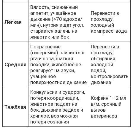
Вялость, сниженный
аппетит, учащённое
Перенести в
дыхание (>70 вдохов/
прохладу,
Лёгкая
мин), нутрия ищет угол,
холодный
старается залечь на
компресс, вода
животик или бок
Покраснение
Перенести в
(гиперемия) слизистых
прохладу,
рта и носа, шаткая
обтирания
Средняя
походка, животное не
холодной
реагирует на звуки,
водой,
учащённое
контролировать
поверхностное дыхание
дыхание
Конвульсии и судороги,
потеря координации,
Кофеин 1–2 мл
животное падает на
в/м, срочный
Тяжёлая
бок, дыхание редкое и
вызов
хриплое, возможная
ветеринара
потеря сознания