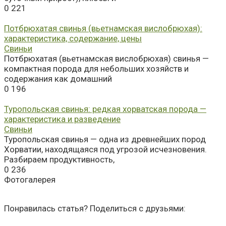
0
221
Потбрюхатая свинья (вьетнамская вислобрюхая):
характеристика, содержание, цены
Свиньи
Потбрюхатая (вьетнамская вислобрюхая) свинья —
компактная порода для небольших хозяйств и
содержания как домашний
0
196
Туропольская свинья: редкая хорватская порода —
характеристика и разведение
Свиньи
Туропольская свинья — одна из древнейших пород
Хорватии, находящаяся под угрозой исчезновения.
Разбираем продуктивность,
0
236
Фотогалерея
Понравилась статья? Поделиться с друзьями: