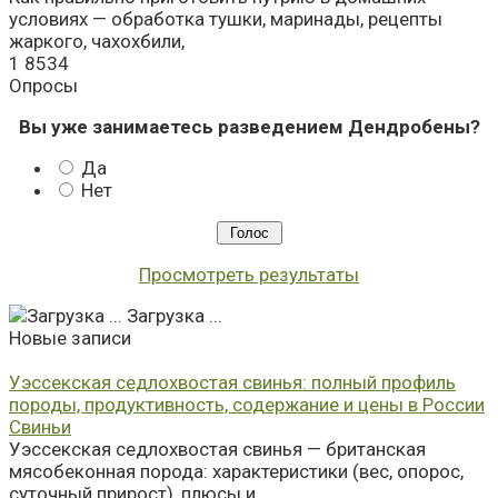
условиях — обработка тушки, маринады, рецепты
жаркого, чахохбили,
1
8534
Опросы
Вы уже занимаетесь разведением Дендробены?
Да
Нет
Просмотреть результаты
Загрузка ...
Новые записи
Уэссекская седлохвостая свинья: полный профиль
породы, продуктивность, содержание и цены в России
Свиньи
Уэссекская седлохвостая свинья — британская
мясобеконная порода: характеристики (вес, опорос,
суточный прирост), плюсы и