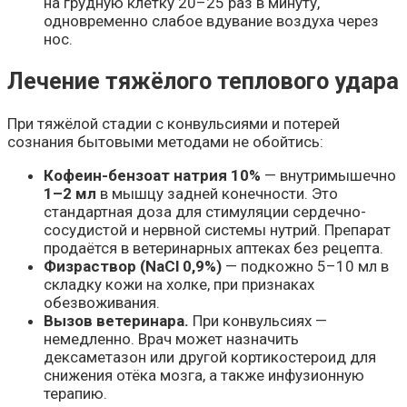
на грудную клетку 20–25 раз в минуту,
одновременно слабое вдувание воздуха через
нос.
Лечение тяжёлого теплового удара
При тяжёлой стадии с конвульсиями и потерей
сознания бытовыми методами не обойтись:
Кофеин-бензоат натрия 10%
— внутримышечно
1–2 мл
в мышцу задней конечности. Это
стандартная доза для стимуляции сердечно-
сосудистой и нервной системы нутрий. Препарат
продаётся в ветеринарных аптеках без рецепта.
Физраствор (NaCl 0,9%)
— подкожно 5–10 мл в
складку кожи на холке, при признаках
обезвоживания.
Вызов ветеринара.
При конвульсиях —
немедленно. Врач может назначить
дексаметазон или другой кортикостероид для
снижения отёка мозга, а также инфузионную
терапию.