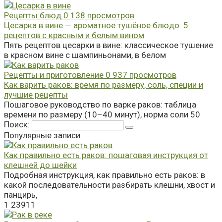
Рецепты блюд
0
138 просмотров
Цесарка в вине — ароматное тушёное блюдо: 5
рецептов с красным и белым вином
Пять рецептов цесарки в вине: классическое тушение
в красном вине с шампиньонами, в белом
Рецепты и приготовление
0
937 просмотров
Как варить раков: время по размеру, соль, специи и
лучшие рецепты
Пошаговое руководство по варке раков: таблица
времени по размеру (10–40 минут), норма соли 50
Поиск:
Популярные записи
Как правильно есть раков: пошаговая инструкция от
клешней до шейки
Подробная инструкция, как правильно есть раков: в
какой последовательности разбирать клешни, хвост и
панцирь,
1
23911