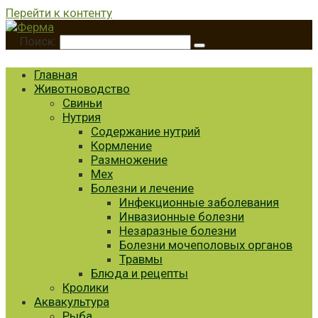
Перейти к контенту
Поиск:
Главная
Животноводство
Свиньи
Нутрия
Содержание нутрий
Кормление
Размножение
Мех
Болезни и лечение
Инфекционные заболевания
Инвазионные болезни
Незаразные болезни
Болезни мочеполовых органов
Травмы
Блюда и рецепты
Кролики
Аквакультура
Рыба