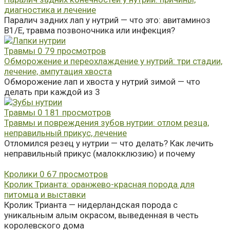
диагностика и лечение
Паралич задних лап у нутрий — что это: авитаминоз
B1/E, травма позвоночника или инфекция?
Травмы
0
79 просмотров
Обморожение и переохлаждение у нутрий: три стадии,
лечение, ампутация хвоста
Обморожение лап и хвоста у нутрий зимой — что
делать при каждой из 3
Травмы
0
181 просмотров
Травмы и повреждения зубов нутрии: отлом резца,
неправильный прикус, лечение
Отломился резец у нутрии — что делать? Как лечить
неправильный прикус (малокклюзию) и почему
Кролики
0
67 просмотров
Кролик Трианта: оранжево-красная порода для
питомца и выставки
Кролик Трианта — нидерландская порода с
уникальным алым окрасом, выведенная в честь
королевского дома