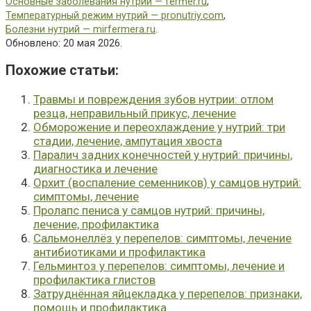
Основные заболевания нутрий — fermer.ru
,
Температурный режим нутрий — pronutriy.com
,
Болезни нутрий — mirfermera.ru
.
Обновлено: 20 мая 2026.
Похожие cтатьи:
Травмы и повреждения зубов нутрии: отлом
резца, неправильный прикус, лечение
Обморожение и переохлаждение у нутрий: три
стадии, лечение, ампутация хвоста
Паралич задних конечностей у нутрий: причины,
диагностика и лечение
Орхит (воспаление семенников) у самцов нутрий:
симптомы, лечение
Пролапс пениса у самцов нутрий: причины,
лечение, профилактика
Сальмонеллёз у перепелов: симптомы, лечение
антибиотиками и профилактика
Гельминтоз у перепелов: симптомы, лечение и
профилактика глистов
Затруднённая яйцекладка у перепелов: признаки,
помощь и профилактика