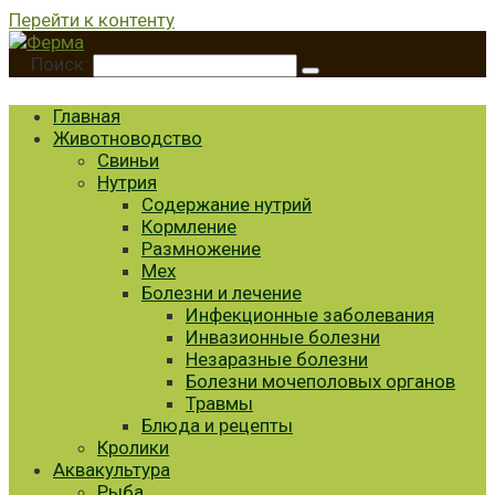
Перейти к контенту
Поиск:
Главная
Животноводство
Свиньи
Нутрия
Содержание нутрий
Кормление
Размножение
Мех
Болезни и лечение
Инфекционные заболевания
Инвазионные болезни
Незаразные болезни
Болезни мочеполовых органов
Травмы
Блюда и рецепты
Кролики
Аквакультура
Рыба