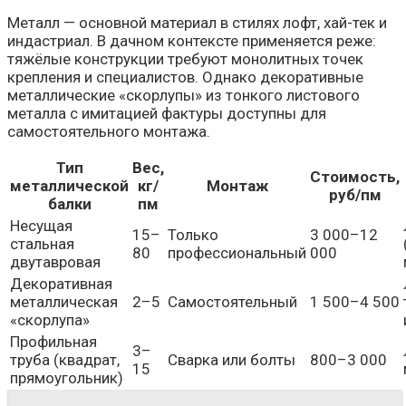
Металл — основной материал в стилях лофт, хай-тек и
индастриал. В дачном контексте применяется реже:
тяжёлые конструкции требуют монолитных точек
крепления и специалистов. Однако декоративные
металлические «скорлупы» из тонкого листового
металла с имитацией фактуры доступны для
самостоятельного монтажа.
Тип
Вес,
Стоимость,
металлической
кг/
Монтаж
руб/пм
балки
пм
Несущая
15–
Только
3 000–12
стальная
80
профессиональный
000
двутавровая
Декоративная
металлическая
2–5
Самостоятельный
1 500–4 500
«скорлупа»
Профильная
3–
труба (квадрат,
Сварка или болты
800–3 000
15
прямоугольник)