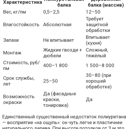
Характеристика
балка
балка (массив)
Вес, кг/пм
0,5–2,5
12–50
Требует
Влагостойкость
Абсолютная
защитной
обработки
Впитывает
Запахи
Не впитывает
(кухня)
Жидкие гвозди +
Сложный,
Монтаж
дюбели
тяжёлый
Стоимость, руб/
400–1 800
1 500–8 000
пм
30–80 (при
Срок службы,
25–50
хорошей
лет
обработке)
Да (фасадные
Возможность
краски,
Да
окраски
тонировка)
Единственный существенный недостаток полиуретана
— восприятие «на ощупь»: он чуть легче и пластичнее
натурального дерева. При высоте потолков от 3 м это