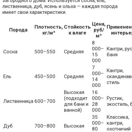
загородного дома. Используется сосна, ель,
лиственница, дуб, ясень и ольха — каждая порода
имеет свои характеристики.
Цена,
Плотность,
Стойкость
Применен
Порода
руб/
кг/м³
к влаге
интерье
м³
8
000–
Кантри, рус
Сосна
500–550
Средняя
15
баня
000
7
Кантри,
000–
Ель
450–500
Средняя
скандинав
14
стиль
000
Высокая
16
(подходит
000–
Рустик,
Лиственница
600–700
для бани и
28
экостиль, 
ванной)
000
35
Классика,
000–
кантри,
Дуб
700–800
Высокая
80
охотничий