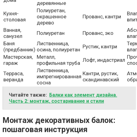
дома
деревянные
Полиуретан,
Кухня-
Вла
окрашенное
Прованс, кантри
столовая
впи
дерево
Ванная,
Абс
Полиуретан
Прованс, эко
санузел
вла
Баня
Лиственница,
Тер
Рустик, кантри
(предбанник)
осина, полиуретан
вла
Мастерская,
Металл,
Про
Лофт, индастриал
гараж
профильная труба
спо
Лиственница,
Терраса,
Кантри, рустик,
Атм
импрегнированная
веранда
скандинавский
обр
сосна
Читайте также:
Балки как элемент дизайна.
Часть 2: монтаж, состаривание и стили
Монтаж декоративных балок:
пошаговая инструкция