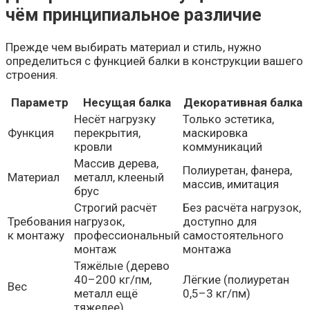
чём принципиальное различие
Прежде чем выбирать материал и стиль, нужно
определиться с функцией балки в конструкции вашего
строения.
Параметр
Несущая балка
Декоративная балка
Несёт нагрузку
Только эстетика,
Функция
перекрытия,
маскировка
кровли
коммуникаций
Массив дерева,
Полиуретан, фанера,
Материал
металл, клееный
массив, имитация
брус
Строгий расчёт
Без расчёта нагрузок,
Требования
нагрузок,
доступно для
к монтажу
профессиональный
самостоятельного
монтаж
монтажа
Тяжёлые (дерево
40–200 кг/пм,
Лёгкие (полиуретан
Вес
металл ещё
0,5–3 кг/пм)
тяжелее)