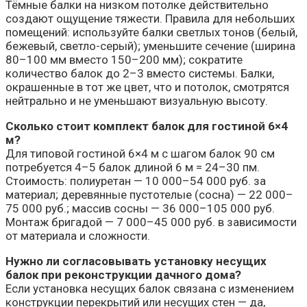
Тёмные балки на низком потолке действительно
создают ощущение тяжести. Правила для небольших
помещений: используйте балки светлых тонов (белый,
бежевый, светло-серый); уменьшите сечение (ширина
80–100 мм вместо 150–200 мм); сократите
количество балок до 2–3 вместо системы. Балки,
окрашенные в тот же цвет, что и потолок, смотрятся
нейтрально и не уменьшают визуальную высоту.
Сколько стоит комплект балок для гостиной 6×4
м?
Для типовой гостиной 6×4 м с шагом балок 90 см
потребуется 4–5 балок длиной 6 м = 24–30 пм.
Стоимость: полиуретан — 10 000–54 000 руб. за
материал; деревянные пустотелые (сосна) — 22 000–
75 000 руб.; массив сосны — 36 000–105 000 руб.
Монтаж бригадой — 7 000–45 000 руб. в зависимости
от материала и сложности.
Нужно ли согласовывать установку несущих
балок при реконструкции дачного дома?
Если установка несущих балок связана с изменением
конструкции перекрытий или несущих стен — да,