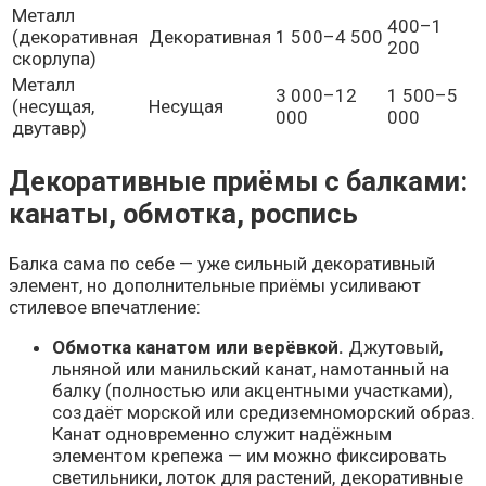
Металл
400–1
(декоративная
Декоративная
1 500–4 500
200
скорлупа)
Металл
3 000–12
1 500–5
(несущая,
Несущая
000
000
двутавр)
Декоративные приёмы с балками:
канаты, обмотка, роспись
Балка сама по себе — уже сильный декоративный
элемент, но дополнительные приёмы усиливают
стилевое впечатление:
Обмотка канатом или верёвкой.
Джутовый,
льняной или манильский канат, намотанный на
балку (полностью или акцентными участками),
создаёт морской или средиземноморский образ.
Канат одновременно служит надёжным
элементом крепежа — им можно фиксировать
светильники, лоток для растений, декоративные