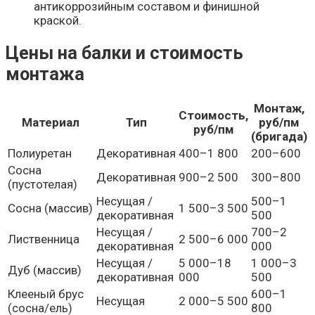
антикоррозийным составом и финишной
краской.
Цены на балки и стоимость
монтажа
Монтаж,
Стоимость,
Материал
Тип
руб/пм
руб/пм
(бригада)
Полиуретан
Декоративная
400–1 800
200–600
Сосна
Декоративная
900–2 500
300–800
(пустотелая)
Несущая /
500–1
Сосна (массив)
1 500–3 500
декоративная
500
Несущая /
700–2
Лиственница
2 500–6 000
декоративная
000
Несущая /
5 000–18
1 000–3
Дуб (массив)
декоративная
000
500
Клееный брус
600–1
Несущая
2 000–5 500
(сосна/ель)
800